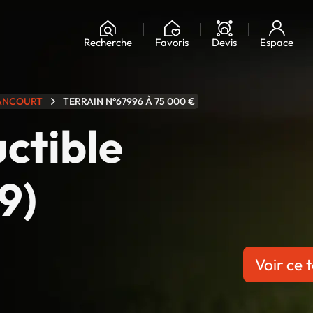
Chargement...
Recherche
Favoris
Devis
Espace
ANCOURT
TERRAIN N°67996 À 75 000 €
uctible
9)
Voir ce t