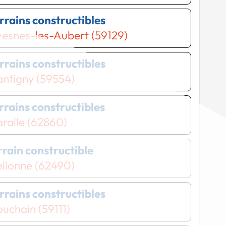
errains constructibles
esnes-les-Aubert (59129)
errains constructibles
antigny (59554)
errains constructibles
ralle (62860)
errain constructible
ellonne (62490)
errains constructibles
uchain (59111)