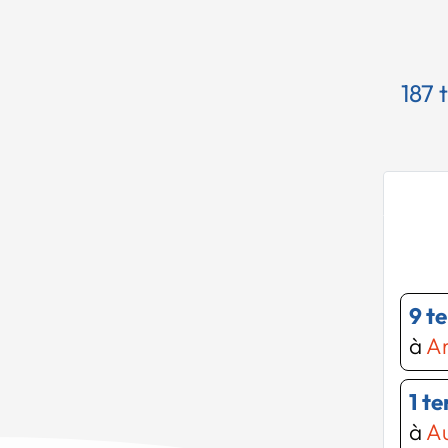
187 
9 t
à
Ar
1 t
à
A