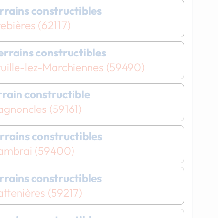
errains constructibles
ebières (62117)
terrains constructibles
uille-lez-Marchiennes (59490)
errain constructible
agnoncles (59161)
Chargement...
Chargement...
errains constructibles
ambrai (59400)
errains constructibles
ttenières (59217)