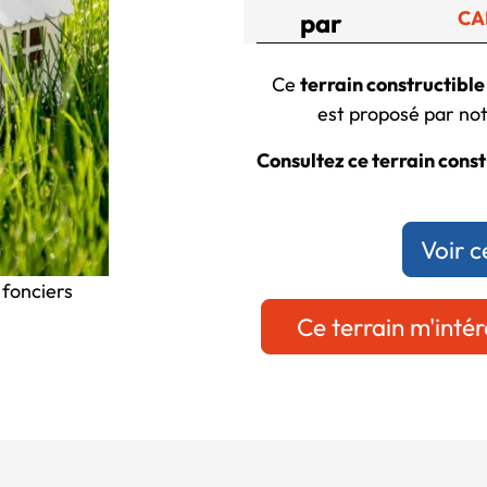
CA
par
Ce
terrain constructible
est proposé par notr
Consultez ce terrain constr
Voir c
 fonciers
Ce terrain m'intér