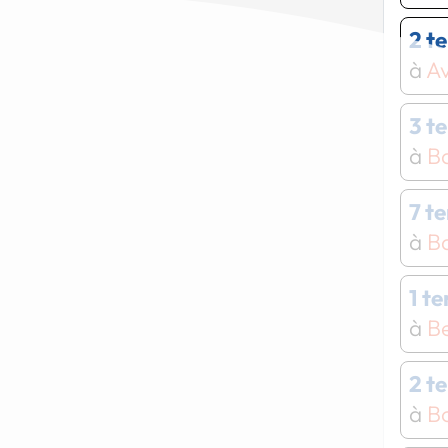
2 t
à
Av
3 t
à
B
7 t
à
Ba
1 t
à
B
2 t
à
Bo