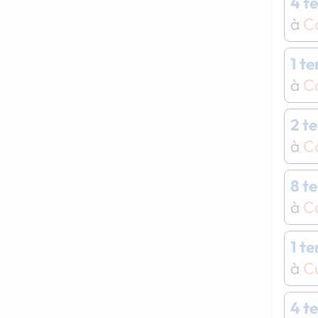
4 t
à
C
1 t
à
Ca
2 t
à
C
8 t
à
C
1 t
à
Cu
4 t