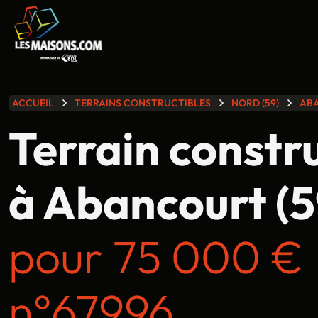
lle gamme
ACCUEIL
TERRAINS CONSTRUCTIBLES
NORD (59)
AB
Terrain constr
à Abancourt (5
pour 75 000 €
n°67996