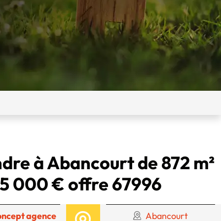
ndre à Abancourt de 872 m²
5 000 € offre 67996
oncept agence
Abancourt