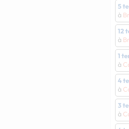
5 t
à
Br
12 
à
Br
1 t
à
C
4 t
à
C
3 t
à
Ca