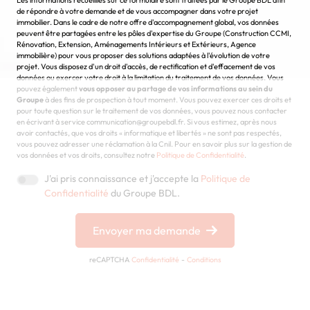
Chargement...
de répondre à votre demande et de vous accompagner dans votre projet
immobilier. Dans le cadre de notre offre d'accompagnement global, vos données
peuvent être partagées entre les pôles d'expertise du Groupe (Construction CCMI,
Rénovation, Extension, Aménagements Intérieurs et Extérieurs, Agence
immobilière) pour vous proposer des solutions adaptées à l'évolution de votre
projet. Vous disposez d'un droit d'accès, de rectification et d'effacement de vos
données ou exercer votre droit à la limitation du traitement de vos données. Vous
pouvez également
vous opposer au partage de vos informations au sein du
Groupe
à des fins de prospection à tout moment. Vous pouvez exercer ces droits et
pour toute question sur le traitement de vos données, vous pouvez nous contacter
en écrivant à service communication@groupebdl.fr. Si vous estimez, après nous
avoir contactés, que vos droits « informatique et libertés » ne sont pas respectés,
vous pouvez adresser une réclamation à la Cnil. Pour en savoir plus sur la gestion de
vos données et vos droits, consultez notre
Politique de Confidentialité
.
J'ai pris connaissance et j'accepte la
Politique de
Confidentialité
du Groupe BDL.
Envoyer ma demande
reCAPTCHA
Confidentialité
-
Conditions