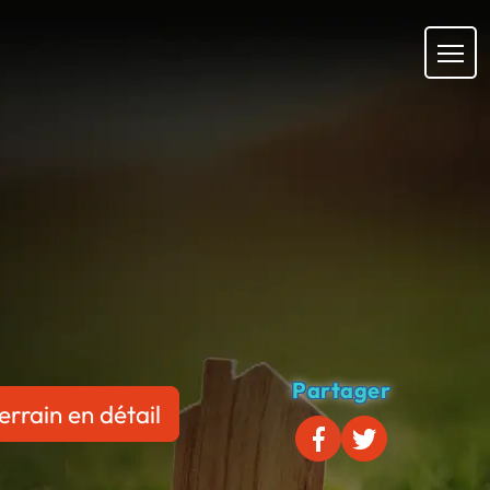
Partager
errain en détail