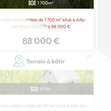
1 700
m²
rrain constructible de 1 700 m² situé à Ailly-
sur-Noye (80250) à 88 000 €
88 000 €
2/5
Terrain à bâtir
147
m²
rain constructible de 147 m² situé à Ailly-sur-