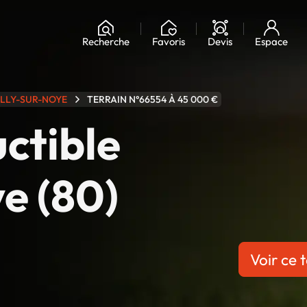
Chargement...
Recherche
Favoris
Devis
Espace
ILLY-SUR-NOYE
TERRAIN N°66554 À 45 000 €
uctible
e (80)
Voir ce t