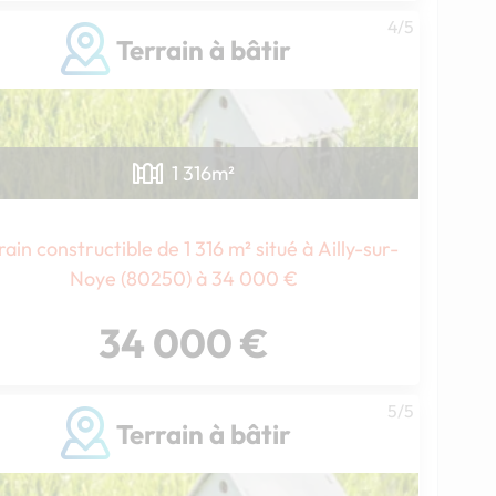
4/5
Terrain à bâtir
1 316
m²
rain constructible de 1 316 m² situé à Ailly-sur-
Noye (80250) à 34 000 €
34 000 €
5/5
Terrain à bâtir