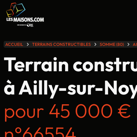
lle gamme
ACCUEIL
TERRAINS CONSTRUCTIBLES
SOMME (80)
A
Terrain constr
à Ailly-sur-Noy
pour 45 000 €
n°66554