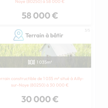
Noye (80250) à 58 000 €
58 000 €
3/5
Terrain à bâtir
Chargement...
1 035
m²
rrain constructible de 1 035 m² situé à Ailly-
sur-Noye (80250) à 30 000 €
30 000 €