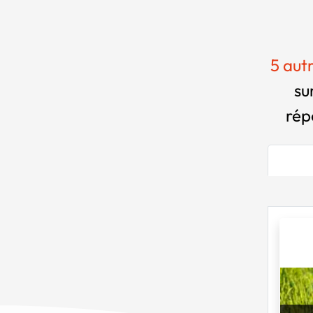
5 aut
su
rép