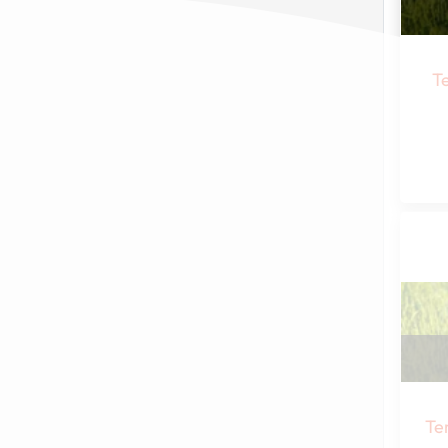
Te
Ter