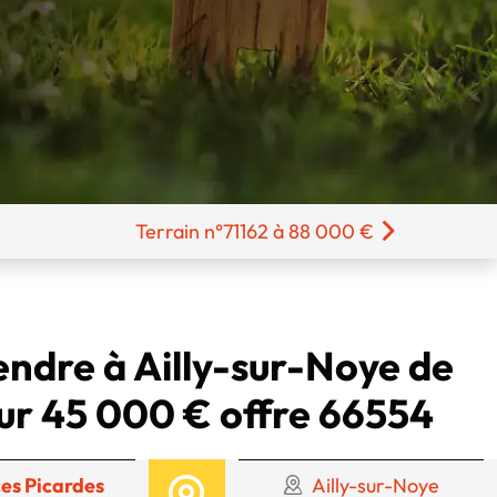
Terrain n°71162 à 88 000 €
endre à Ailly-sur-Noye de
ur 45 000 € offre 66554
es Picardes
Ailly-sur-Noye