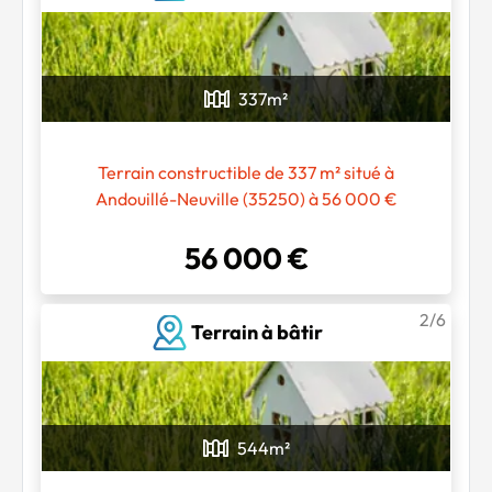
337
m²
Terrain constructible de 337 m² situé à
Andouillé-Neuville (35250) à 56 000 €
56 000 €
2/6
Terrain à bâtir
544
m²