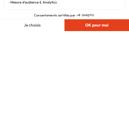
Vie privée
Plan du site
Filiales
Chargement...
Nous suivre
© 2010 - 2026
Maisons.com
. Tous Droits