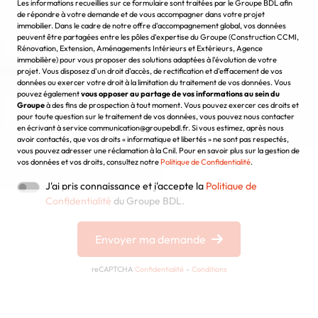
Chargement...
Les informations recueillies sur ce formulaire sont traitées par le Groupe BDL afin
de répondre à votre demande et de vous accompagner dans votre projet
immobilier. Dans le cadre de notre offre d'accompagnement global, vos données
peuvent être partagées entre les pôles d'expertise du Groupe (Construction CCMI,
Rénovation, Extension, Aménagements Intérieurs et Extérieurs, Agence
immobilière) pour vous proposer des solutions adaptées à l'évolution de votre
projet. Vous disposez d'un droit d'accès, de rectification et d'effacement de vos
données ou exercer votre droit à la limitation du traitement de vos données. Vous
pouvez également
vous opposer au partage de vos informations au sein du
Groupe
à des fins de prospection à tout moment. Vous pouvez exercer ces droits et
pour toute question sur le traitement de vos données, vous pouvez nous contacter
en écrivant à service communication@groupebdl.fr. Si vous estimez, après nous
avoir contactés, que vos droits « informatique et libertés » ne sont pas respectés,
vous pouvez adresser une réclamation à la Cnil. Pour en savoir plus sur la gestion de
vos données et vos droits, consultez notre
Politique de Confidentialité
.
J'ai pris connaissance et j'accepte la
Politique de
Confidentialité
du Groupe BDL.
Envoyer ma demande
reCAPTCHA
Confidentialité
-
Conditions