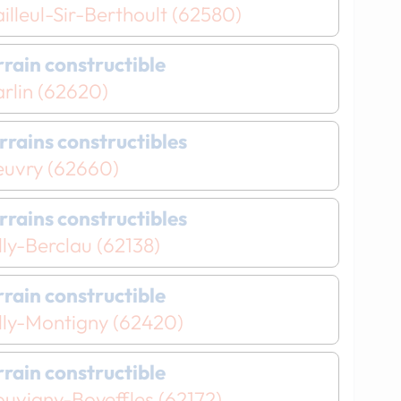
illeul-Sir-Berthoult (62580)
errain constructible
rlin (62620)
errains constructibles
Chargement...
Chargement...
euvry (62660)
errains constructibles
lly-Berclau (62138)
errain constructible
lly-Montigny (62420)
errain constructible
ouvigny-Boyeffles (62172)