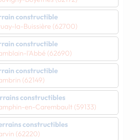
errain constructible
ruay-la-Buissière (62700)
errain constructible
amblain-l'Abbé (62690)
errain constructible
ambrin (62149)
errains constructibles
amphin-en-Carembault (59133)
terrains constructibles
arvin (62220)