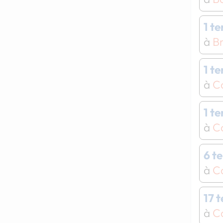
1 t
à
B
1 t
à
C
1 t
à
C
6 t
à
C
17 
à
C