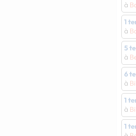
à
Ba
1 t
à
Ba
5 t
à
B
6 t
à
Bi
1 t
à
Bi
1 t
à
B