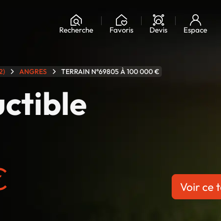
Chargement...
Recherche
Favoris
Devis
Espace
2)
ANGRES
TERRAIN N°69805 À 100 000 €
uctible
€
Voir ce t