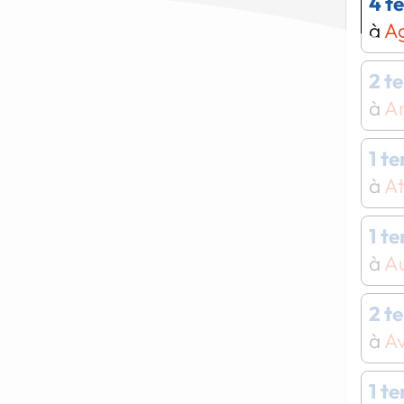
4 t
à
Ag
2 t
à
A
1 t
à
At
1 t
à
Au
2 t
à
Av
1 t