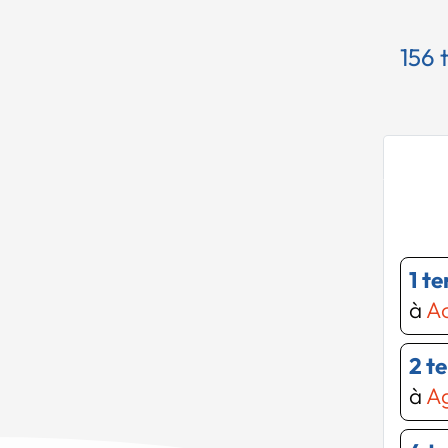
156 
1 t
à
Ac
2 t
à
Ag