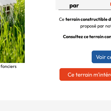
par
Ce
terrain constructible 
proposé par not
Consultez ce terrain con
Voir c
 fonciers
Ce terrain m'intér