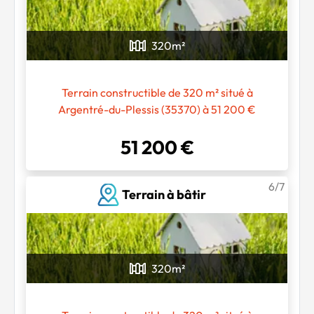
320
m²
Terrain constructible de 320 m² situé à
Argentré-du-Plessis (35370) à 51 200 €
51 200 €
6/7
Terrain à bâtir
320
m²