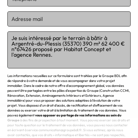
Chargement...
Les informations recueillies sur ce formulaire sont traitées par le Groupe BDL afin
de répondre à votre demande et de vous accompagner dans votre projet
immobilier. Dans le cadre de notre offre d'accompagnement global, vos données
peuvent être partagées entre les pôles d'expertise du Groupe (Construction CCMI,
Rénovation, Extension, Aménagements Intérieurs et Extérieurs, Agence
immobilière) pour vous proposer des solutions adaptées à l'évolution de votre
projet. Vous disposez d'un droit d'accès, de rectification et d'effacement de vos
données ou exercer votre droit à la limitation du traitement de vos données. Vous
pouvez également
vous opposer au partage de vos informations au sein du
Groupe
à des fins de prospection à tout moment. Vous pouvez exercer ces droits et
pour toute question sur le traitement de vos données, vous pouvez nous contacter
en écrivant à service communication@groupebdl.fr. Si vous estimez, après nous
avoir contactés, que vos droits « informatique et libertés » ne sont pas respectés,