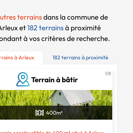
utres terrains
dans la commune de
Arleux et
182 terrains
à proximité
ondant à vos critères de recherche.
rrains à Arleux
182 terrains à proximité
1/8
Terrain à bâtir
400
m²
rrain constructible de 400 m² situé à Arleux