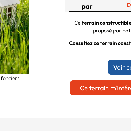
D
par
Ce
terrain constructible
proposé par notr
Consultez ce terrain constr
Voir c
 fonciers
Ce terrain m'intér