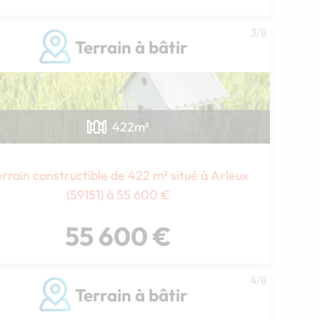
3/8
Terrain à bâtir
422
m²
rrain constructible de 422 m² situé à Arleux
(59151) à 55 600 €
55 600 €
4/8
Terrain à bâtir