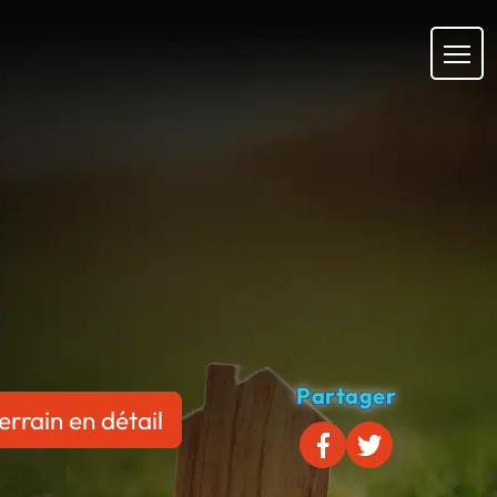
Partager
errain en détail