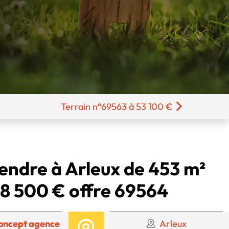
Terrain n°69563 à 53 100 €
vendre à Arleux de 453 m²
8 500 € offre 69564
oncept agence
Arleux