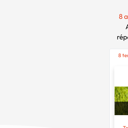
8 a
rép
8 te
Te