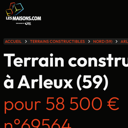
lle gamme
ACCUEIL
TERRAINS CONSTRUCTIBLES
NORD (59)
AR
Terrain constr
à Arleux (59)
pour 58 500 €
n°69564