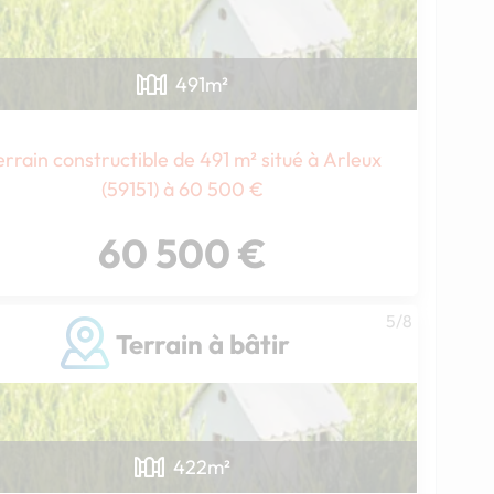
491
m²
errain constructible de 491 m² situé à Arleux
(59151) à 60 500 €
60 500 €
Chargement...
5/8
Terrain à bâtir
422
m²