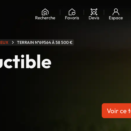
Chargement...
Recherche
Favoris
Devis
Espace
LEUX
TERRAIN N°69564 À 58 500 €
uctible
Voir ce t