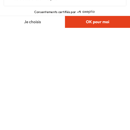
Vie privée
Plan du site
Filiales
Chargement...
Nous suivre
© 2010 - 2026
Maisons.com
. Tous Droits
Réservés.