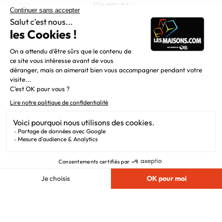
Vie privée
Plan du site
Filiales
Chargement...
Nous suivre
© 2010 - 2026
Maisons.com
. Tous Droits
Réservés.