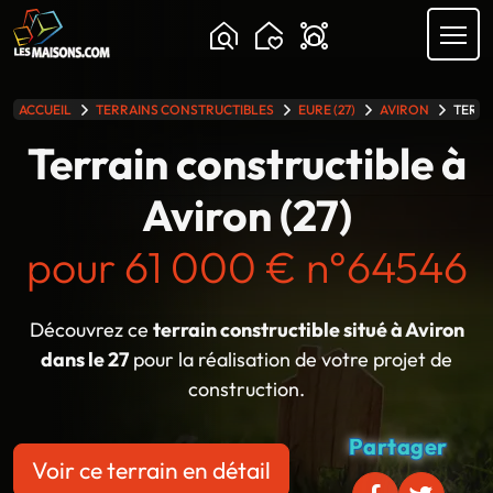
Chargement...
ACCUEIL
TERRAINS CONSTRUCTIBLES
EURE (27)
AVIRON
TERRA
lle gamme
Terrain constructible à
Aviron (27)
pour 61 000 € n°64546
Découvrez ce
terrain constructible situé à Aviron
dans le 27
pour la réalisation de votre projet de
construction.
Partager
Voir ce terrain en détail