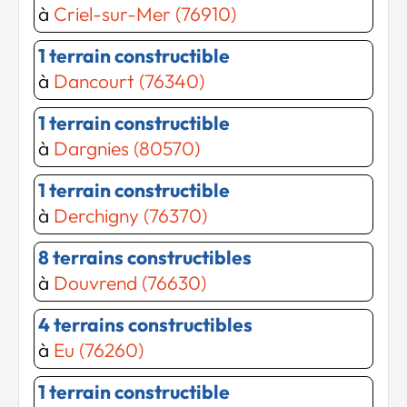
à
Criel-sur-Mer (76910)
1 terrain constructible
à
Dancourt (76340)
1 terrain constructible
Chargement...
à
Dargnies (80570)
Chargement...
1 terrain constructible
à
Derchigny (76370)
8 terrains constructibles
à
Douvrend (76630)
4 terrains constructibles
à
Eu (76260)
1 terrain constructible