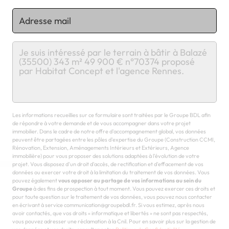
Chargement...
Les informations recueillies sur ce formulaire sont traitées par le Groupe BDL afin
de répondre à votre demande et de vous accompagner dans votre projet
immobilier. Dans le cadre de notre offre d'accompagnement global, vos données
peuvent être partagées entre les pôles d'expertise du Groupe (Construction CCMI,
Rénovation, Extension, Aménagements Intérieurs et Extérieurs, Agence
immobilière) pour vous proposer des solutions adaptées à l'évolution de votre
projet. Vous disposez d'un droit d'accès, de rectification et d'effacement de vos
données ou exercer votre droit à la limitation du traitement de vos données. Vous
pouvez également
vous opposer au partage de vos informations au sein du
Groupe
à des fins de prospection à tout moment. Vous pouvez exercer ces droits et
pour toute question sur le traitement de vos données, vous pouvez nous contacter
en écrivant à service communication@groupebdl.fr. Si vous estimez, après nous
avoir contactés, que vos droits « informatique et libertés » ne sont pas respectés,
vous pouvez adresser une réclamation à la Cnil. Pour en savoir plus sur la gestion de