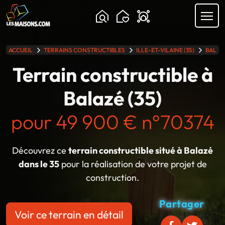
Chargement...
ACCUEIL
TERRAINS CONSTRUCTIBLES
ILLE-ET-VILAINE (35)
BALAZ
lle gamme
Terrain constructible à
Balazé (35)
pour 49 900 € n°70374
Découvrez ce
terrain constructible situé à Balazé
dans le 35
pour la réalisation de votre projet de
construction.
Partager
Voir ce terrain en détail