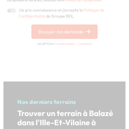
vos données et vos droits, consultez notre
Politique de Confidentialité
.
J'ai pris connaissance et j'accepte la
Politique de
Confidentialité
du Groupe BDL.
Envoyer ma demande
reCAPTCHA
Confidentialité
-
Conditions
Nos derniers terrains
Trouver un terrain à Balazé
dans l'Ille-Et-Vilaine à