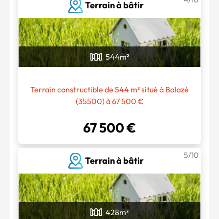
Terrain à bâtir
544
m²
Terrain constructible de 544 m² situé à Balazé
(35500) à 67 500 €
67 500 €
5/10
Terrain à bâtir
428
m²