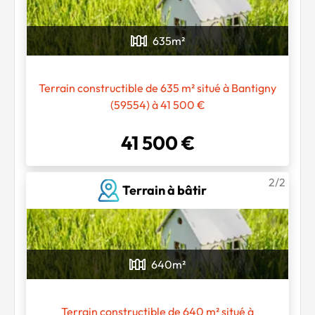
635
m²
Terrain constructible de 635 m² situé à Bantigny
(59554) à 41 500 €
41 500 €
Chargement...
2/2
Terrain à bâtir
640
m²
Terrain constructible de 640 m² situé à