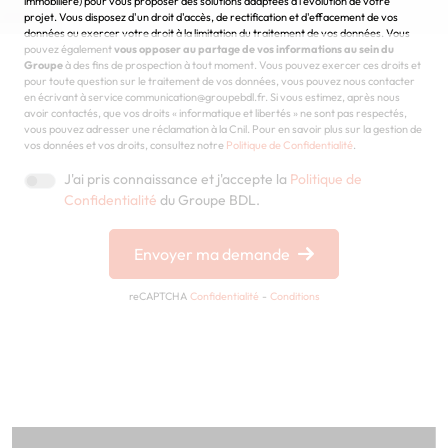
immobilière) pour vous proposer des solutions adaptées à l'évolution de votre
projet. Vous disposez d'un droit d'accès, de rectification et d'effacement de vos
données ou exercer votre droit à la limitation du traitement de vos données. Vous
pouvez également
vous opposer au partage de vos informations au sein du
Groupe
à des fins de prospection à tout moment. Vous pouvez exercer ces droits et
pour toute question sur le traitement de vos données, vous pouvez nous contacter
en écrivant à service communication@groupebdl.fr. Si vous estimez, après nous
avoir contactés, que vos droits « informatique et libertés » ne sont pas respectés,
vous pouvez adresser une réclamation à la Cnil. Pour en savoir plus sur la gestion de
vos données et vos droits, consultez notre
Politique de Confidentialité
.
J'ai pris connaissance et j'accepte la
Politique de
Confidentialité
du Groupe BDL.
Envoyer ma demande
reCAPTCHA
Confidentialité
-
Conditions