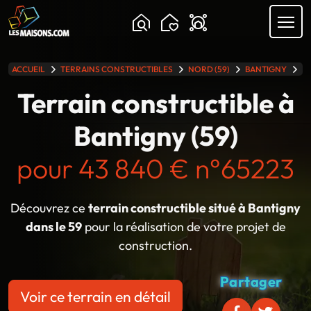
Chargement...
ACCUEIL
TERRAINS CONSTRUCTIBLES
NORD (59)
BANTIGNY
TE
lle gamme
Terrain constructible à
Bantigny (59)
pour 43 840 € n°65223
Découvrez ce
terrain constructible situé à Bantigny
dans le 59
pour la réalisation de votre projet de
construction.
Partager
Voir ce terrain en détail