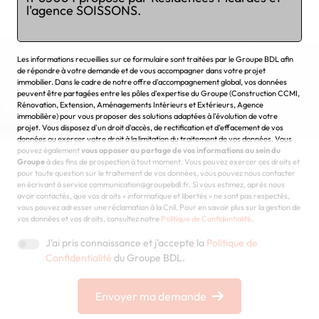
Chargement...
Les informations recueillies sur ce formulaire sont traitées par le Groupe BDL afin
de répondre à votre demande et de vous accompagner dans votre projet
immobilier. Dans le cadre de notre offre d'accompagnement global, vos données
peuvent être partagées entre les pôles d'expertise du Groupe (Construction CCMI,
Rénovation, Extension, Aménagements Intérieurs et Extérieurs, Agence
immobilière) pour vous proposer des solutions adaptées à l'évolution de votre
projet. Vous disposez d'un droit d'accès, de rectification et d'effacement de vos
données ou exercer votre droit à la limitation du traitement de vos données. Vous
pouvez également
vous opposer au partage de vos informations au sein du
Groupe
à des fins de prospection à tout moment. Vous pouvez exercer ces droits et
pour toute question sur le traitement de vos données, vous pouvez nous contacter
en écrivant à service communication@groupebdl.fr. Si vous estimez, après nous
avoir contactés, que vos droits « informatique et libertés » ne sont pas respectés,
vous pouvez adresser une réclamation à la Cnil. Pour en savoir plus sur la gestion de
vos données et vos droits, consultez notre
Politique de Confidentialité
.
J'ai pris connaissance et j'accepte la
Politique de
Confidentialité
du Groupe BDL.
Envoyer ma demande