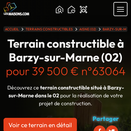
Chargement...
ACCUEIL
TERRAINS CONSTRUCTIBLES
AISNE (02)
BARZY-SUR-MA
lle gamme
Terrain constructible à
Barzy-sur-Marne (02)
pour 39 500 € n°63064
Découvrez ce
terrain constructible situé à Barzy-
sur-Marne dans le 02
pour la réalisation de votre
projet de construction.
Partager
Voir ce terrain en détail