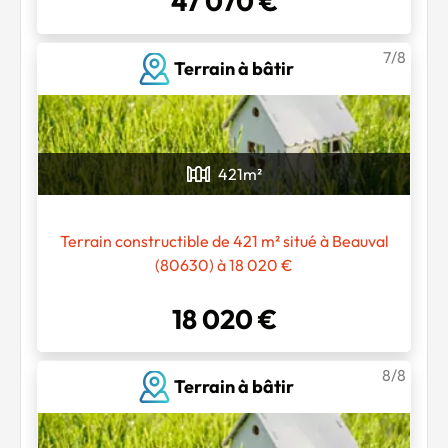
47 070 €
7/8
Terrain à bâtir
421
m²
Terrain constructible de 421 m² situé à Beauval
(80630) à 18 020 €
18 020 €
8/8
Terrain à bâtir