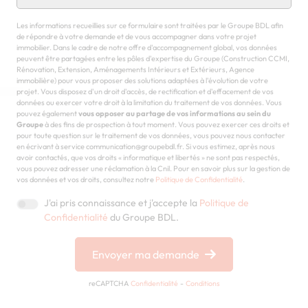
Les informations recueillies sur ce formulaire sont traitées par le Groupe BDL afin
de répondre à votre demande et de vous accompagner dans votre projet
immobilier. Dans le cadre de notre offre d'accompagnement global, vos données
peuvent être partagées entre les pôles d'expertise du Groupe (Construction CCMI,
Rénovation, Extension, Aménagements Intérieurs et Extérieurs, Agence
immobilière) pour vous proposer des solutions adaptées à l'évolution de votre
projet. Vous disposez d'un droit d'accès, de rectification et d'effacement de vos
données ou exercer votre droit à la limitation du traitement de vos données. Vous
pouvez également
vous opposer au partage de vos informations au sein du
Groupe
à des fins de prospection à tout moment. Vous pouvez exercer ces droits et
pour toute question sur le traitement de vos données, vous pouvez nous contacter
en écrivant à service communication@groupebdl.fr. Si vous estimez, après nous
avoir contactés, que vos droits « informatique et libertés » ne sont pas respectés,
vous pouvez adresser une réclamation à la Cnil. Pour en savoir plus sur la gestion de
vos données et vos droits, consultez notre
Politique de Confidentialité
.
J'ai pris connaissance et j'accepte la
Politique de
Confidentialité
du Groupe BDL.
Envoyer ma demande
reCAPTCHA
Confidentialité
-
Conditions