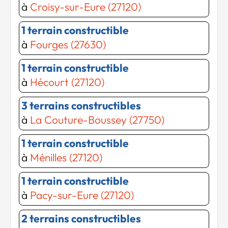
à
Croisy-sur-Eure (27120)
1 terrain constructible
Chargement...
à
Fourges (27630)
Chargement...
1 terrain constructible
à
Hécourt (27120)
3 terrains constructibles
à
La Couture-Boussey (27750)
1 terrain constructible
à
Ménilles (27120)
1 terrain constructible
à
Pacy-sur-Eure (27120)
2 terrains constructibles