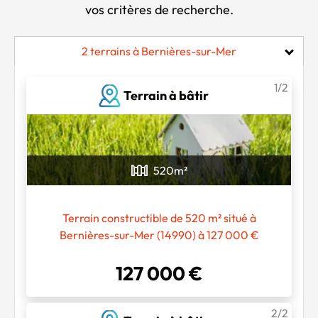
vos critères de recherche.
2 terrains à Bernières-sur-Mer
1/2
Terrain à bâtir
520
m²
Terrain constructible de 520 m² situé à
Bernières-sur-Mer (14990) à 127 000 €
Chargement...
127 000 €
2/2