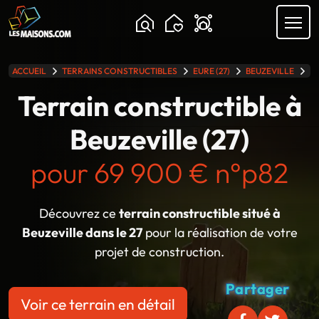
Chargement...
ACCUEIL
TERRAINS CONSTRUCTIBLES
EURE (27)
BEUZEVILLE
TE
lle gamme
Terrain constructible à
Beuzeville (27)
pour 69 900 € n°p82
Découvrez ce
terrain constructible situé à
Beuzeville dans le 27
pour la réalisation de votre
projet de construction.
Partager
Voir ce terrain en détail