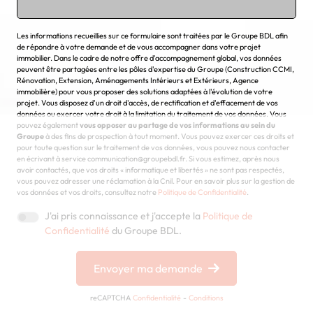
Chargement...
Les informations recueillies sur ce formulaire sont traitées par le Groupe BDL afin
de répondre à votre demande et de vous accompagner dans votre projet
immobilier. Dans le cadre de notre offre d'accompagnement global, vos données
peuvent être partagées entre les pôles d'expertise du Groupe (Construction CCMI,
Rénovation, Extension, Aménagements Intérieurs et Extérieurs, Agence
immobilière) pour vous proposer des solutions adaptées à l'évolution de votre
projet. Vous disposez d'un droit d'accès, de rectification et d'effacement de vos
données ou exercer votre droit à la limitation du traitement de vos données. Vous
pouvez également
vous opposer au partage de vos informations au sein du
Groupe
à des fins de prospection à tout moment. Vous pouvez exercer ces droits et
pour toute question sur le traitement de vos données, vous pouvez nous contacter
en écrivant à service communication@groupebdl.fr. Si vous estimez, après nous
avoir contactés, que vos droits « informatique et libertés » ne sont pas respectés,
vous pouvez adresser une réclamation à la Cnil. Pour en savoir plus sur la gestion de
vos données et vos droits, consultez notre
Politique de Confidentialité
.
J'ai pris connaissance et j'accepte la
Politique de
Confidentialité
du Groupe BDL.
Envoyer ma demande
reCAPTCHA
Confidentialité
-
Conditions