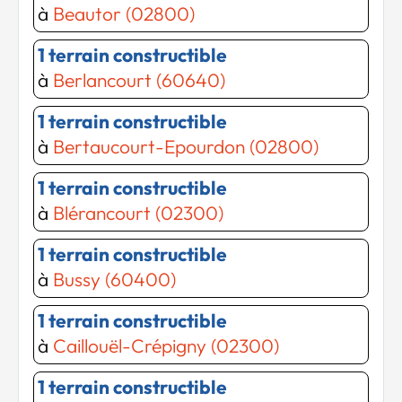
à
Beautor (02800)
1 terrain constructible
à
Berlancourt (60640)
1 terrain constructible
à
Bertaucourt-Epourdon (02800)
1 terrain constructible
à
Blérancourt (02300)
Chargement...
Chargement...
1 terrain constructible
à
Bussy (60400)
1 terrain constructible
à
Caillouël-Crépigny (02300)
1 terrain constructible