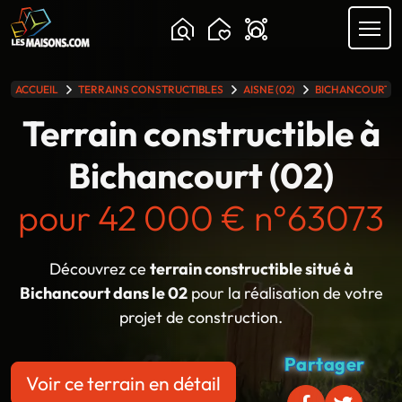
Chargement...
ACCUEIL
TERRAINS CONSTRUCTIBLES
AISNE (02)
BICHANCOURT
lle gamme
Terrain constructible à
Bichancourt (02)
pour 42 000 € n°63073
Découvrez ce
terrain constructible situé à
Bichancourt dans le 02
pour la réalisation de votre
projet de construction.
Partager
Voir ce terrain en détail