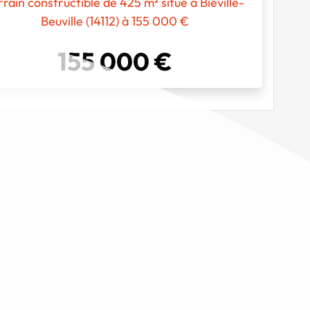
rrain constructible de 425 m² situé à Biéville-
Beuville (14112) à 155 000 €
155 000 €