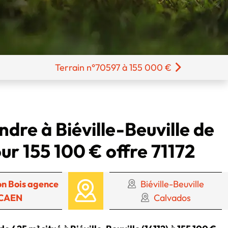
Terrain n°70597 à 155 000 €
ndre à Biéville-Beuville de
ur 155 100 € offre 71172
n Bois agence
Biéville-Beuville
CAEN
Calvados