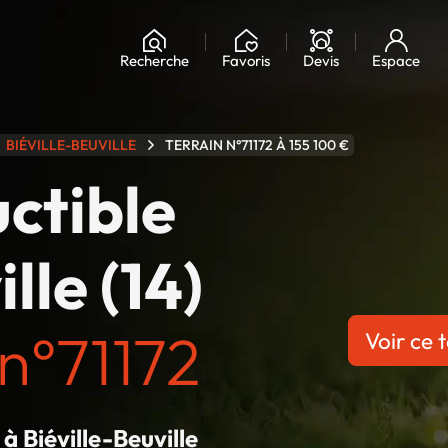
Chargement...
Recherche
Favoris
Devis
Espace
BIÉVILLE-BEUVILLE
TERRAIN N°71172 À 155 100 €
uctible
lle (14)
n°71172
Voir ce t
 à Biéville-Beuville