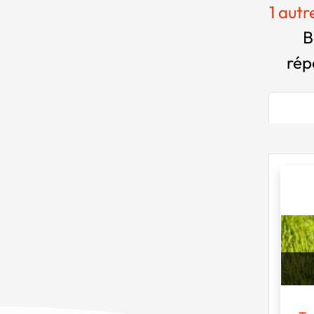
1 autr
B
rép