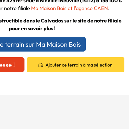
de 425 m² situé à Biéville-Beuville (14112) à 155 100 €
 notre filiale
Ma Maison Bois et l'agence CAEN
.
tructible dans le Calvados sur le site de notre filiale
pour en savoir plus !
ce terrain sur Ma Maison Bois
esse !
Ajouter ce terrain à ma sélection