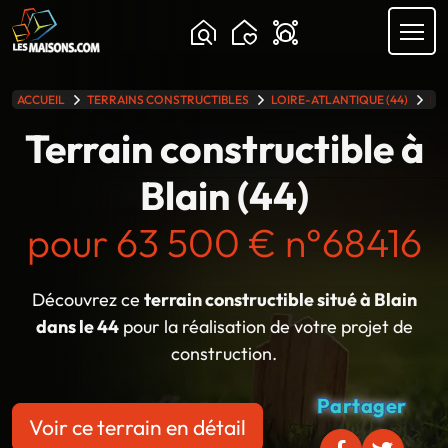
Chargement...
ACCUEIL
TERRAINS CONSTRUCTIBLES
LOIRE-ATLANTIQUE (44)
BL
lle gamme
Terrain constructible à
Blain (44)
pour 63 500 € n°68416
Découvrez ce
terrain constructible situé à Blain
dans le 44
pour la réalisation de votre projet de
construction.
Partager
Voir ce terrain en détail