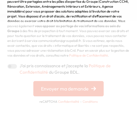
peuvent être partagées entre les pôles d'expertise du Groupe (Construction CCMI,
Rénovation, Extension, Aménagements Intérieurs et Extérieurs, Agence
immobilière) pour vous proposer des solutions adaptées à l'évolution de votre
projet. Vous disposez d'un droit d'accès, de rectification et d'effacement de vos
données ou exercer votre droit à la limitation du traitement de vos données. Vous
pouvez également
vous opposer au partage de vos informations au sein du
Groupe
à des fins de prospection à tout moment. Vous pouvez exercer ces droits et
pour toute question sur le traitement de vos données, vous pouvez nous contacter
en écrivant à service communication@groupebdl.fr. Si vous estimez, après nous
avoir contactés, que vos droits « informatique et libertés » ne sont pas respectés,
vous pouvez adresser une réclamation à la Cnil. Pour en savoir plus sur la gestion de
vos données et vos droits, consultez notre
Politique de Confidentialité
.
J'ai pris connaissance et j'accepte la
Politique de
Confidentialité
du Groupe BDL.
Envoyer ma demande
reCAPTCHA
Confidentialité
-
Conditions