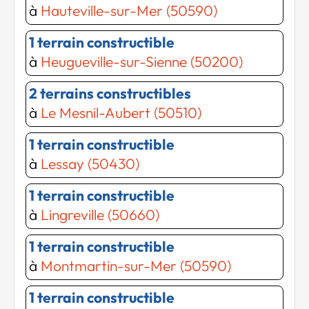
à
Hauteville-sur-Mer (50590)
1 terrain constructible
à
Heugueville-sur-Sienne (50200)
2 terrains constructibles
Chargement...
à
Le Mesnil-Aubert (50510)
Chargement...
1 terrain constructible
à
Lessay (50430)
1 terrain constructible
à
Lingreville (50660)
1 terrain constructible
à
Montmartin-sur-Mer (50590)
1 terrain constructible