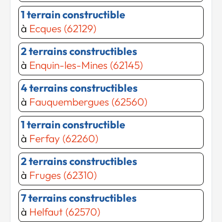
1 terrain constructible
à
Ecques (62129)
2 terrains constructibles
à
Enquin-les-Mines (62145)
4 terrains constructibles
à
Fauquembergues (62560)
Chargement...
Chargement...
1 terrain constructible
à
Ferfay (62260)
2 terrains constructibles
à
Fruges (62310)
7 terrains constructibles
à
Helfaut (62570)