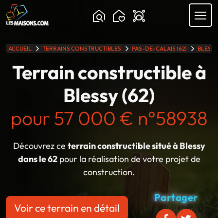
Chargement...
ACCUEIL
TERRAINS CONSTRUCTIBLES
PAS-DE-CALAIS (62)
BLESS
lle gamme
Terrain constructible à
Blessy (62)
pour 57 000 € n°58938
Découvrez ce
terrain constructible situé à Blessy
dans le 62
pour la réalisation de votre projet de
construction.
Partager
Voir ce terrain en détail