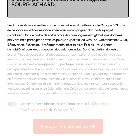
Chargement...
Les informations recueillies sur ce formulaire sont traitées par le Groupe BDL afin
de répondre à votre demande et de vous accompagner dans votre projet
immobilier. Dans le cadre de notre offre d'accompagnement global, vos données
peuvent être partagées entre les pôles d'expertise du Groupe (Construction CCMI,
Rénovation, Extension, Aménagements Intérieurs et Extérieurs, Agence
immobilière) pour vous proposer des solutions adaptées à l'évolution de votre
projet. Vous disposez d'un droit d'accès, de rectification et d'effacement de vos
données ou exercer votre droit à la limitation du traitement de vos données. Vous
pouvez également
vous opposer au partage de vos informations au sein du
Groupe
à des fins de prospection à tout moment. Vous pouvez exercer ces droits et
pour toute question sur le traitement de vos données, vous pouvez nous contacter
en écrivant à service communication@groupebdl.fr. Si vous estimez, après nous
avoir contactés, que vos droits « informatique et libertés » ne sont pas respectés,
vous pouvez adresser une réclamation à la Cnil. Pour en savoir plus sur la gestion de
vos données et vos droits, consultez notre
Politique de Confidentialité
.
J'ai pris connaissance et j'accepte la
Politique de
Confidentialité
du Groupe BDL.
Envoyer ma demande