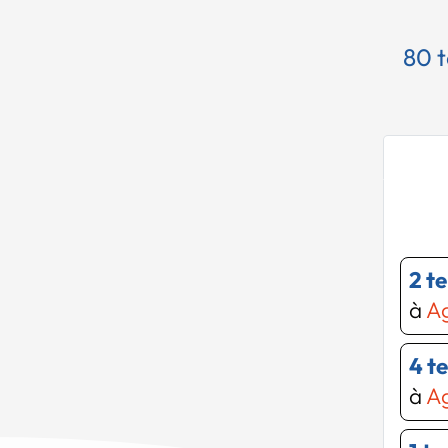
80 t
2 t
à
Ag
4 t
à
Ag