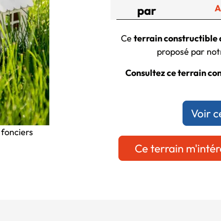
A
par
Ce
terrain constructible 
proposé par notr
Consultez ce terrain con
Voir c
 fonciers
Ce terrain m'intér