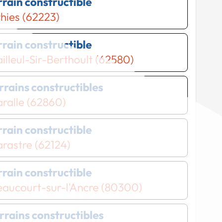
errain constructible
hies (62223)
errain constructible
illeul-Sir-Berthoult (62580)
errains constructibles
ralle (62860)
errain constructible
rastre (62124)
errain constructible
eaucourt-sur-l'Ancre (80300)
errains constructibles