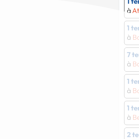
1 t
à
At
1 t
à
Ba
7 t
à
Ba
1 t
à
Ba
1 t
à
B
2 t