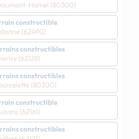
eaumont-Hamel (80300)
errain constructible
ellonne (62490)
errains constructibles
erisy (62128)
Chargement...
Chargement...
errains constructibles
ourcelette (80300)
errain constructible
isans (62161)
errains constructibles
villers (62121)