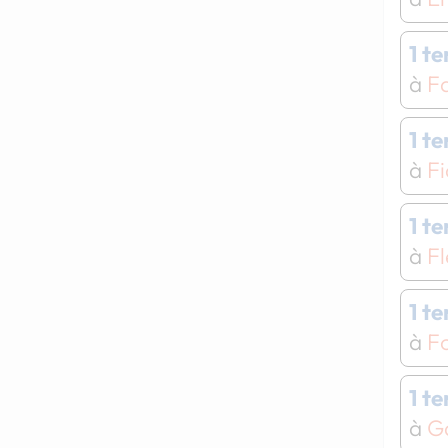
1 t
à
F
1 t
à
Fi
1 t
à
Fl
1 t
à
Fo
1 t
à
G