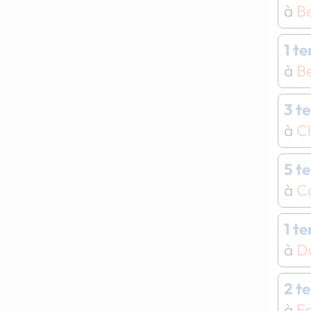
à
B
1 t
à
B
3 t
à
Ch
5 t
à
C
1 t
à
Du
2 t
à
Er