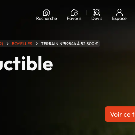
Chargement...
Recherche
Favoris
Devis
Espace
2)
BOYELLES
TERRAIN N°59844 À 52 500 €
uctible
Voir ce t