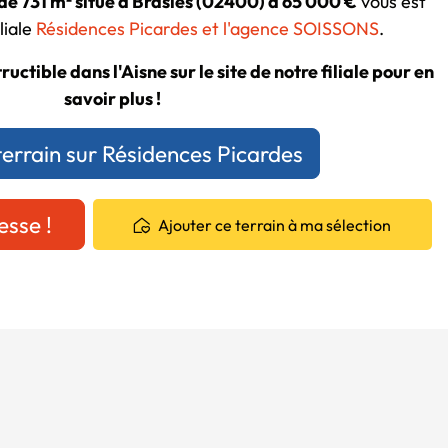
 de 731 m² situé à Brasles (02400) à 65 000 €
vous est
liale
Résidences Picardes et l'agence SOISSONS
.
uctible dans l'Aisne sur le site de notre filiale pour en
savoir plus !
terrain sur Résidences Picardes
esse !
Ajouter ce terrain à ma sélection