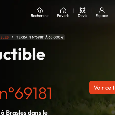
Chargement...
Recherche
Favoris
Devis
Espace
ASLES
TERRAIN N°69181 À 65 000 €
uctible
n°69181
Voir ce t
 à Brasles dans le