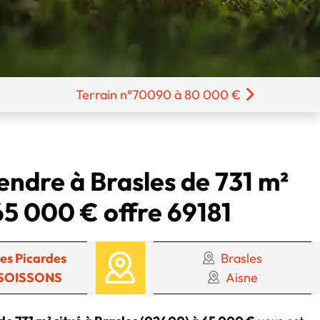
Terrain n°70090 à 80 000 €
endre à Brasles de 731 m²
65 000 € offre 69181
es Picardes
Brasles
 SOISSONS
Aisne