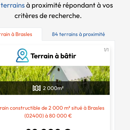
 terrains
à proximité
répondant à vos
critères de recherche.
rrain à Brasles
84 terrains à proximité
1/1
Terrain à bâtir
Chargement...
2 000
m²
rain constructible de 2 000 m² situé à Brasles
(02400) à 80 000 €