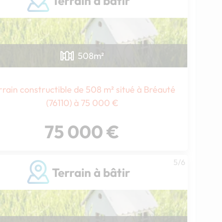
Terrain à bâtir
508
m²
rrain constructible de 508 m² situé à Bréauté
(76110) à 75 000 €
75 000 €
5/6
Terrain à bâtir