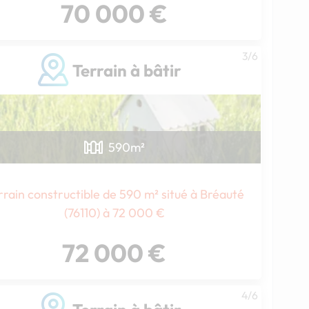
70 000 €
3/6
Terrain à bâtir
590
m²
rrain constructible de 590 m² situé à Bréauté
Chargement...
(76110) à 72 000 €
72 000 €
4/6