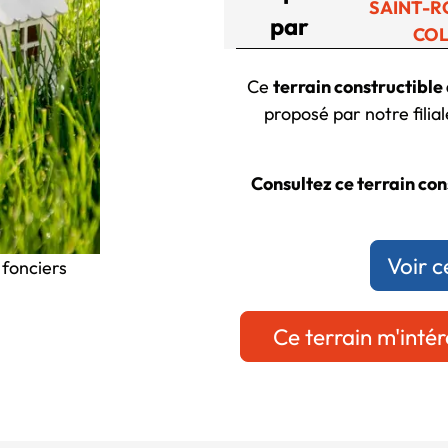
SAINT-R
par
CO
Ce
terrain constructible
proposé par notre filia
Consultez ce terrain con
Voir c
 fonciers
Ce terrain m'intér