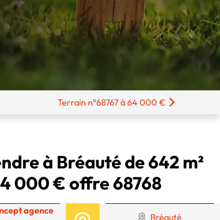
Terrain n°68767 à 64 000 €
endre à Bréauté de 642 m²
4 000 € offre 68768
ncept agence
Bréauté