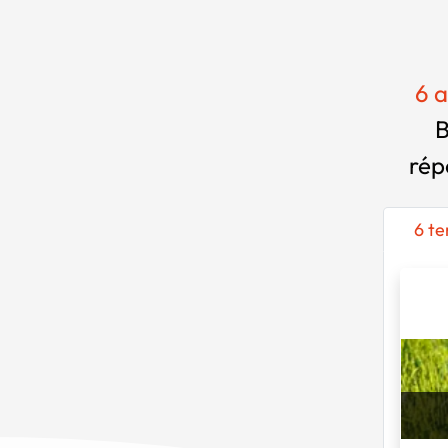
6 a
B
rép
6 te