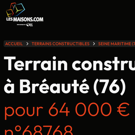
lle gamme
ACCUEIL
TERRAINS CONSTRUCTIBLES
SEINE MARITIME (7
Terrain constr
à Bréauté (76)
pour 64 000 €
n°68768