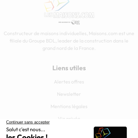
Constructeur de maisons individuelles, Maisons.com est une
filiale du Groupe BDL, leader de la construction dans le
grand nord de la France.
Liens utiles
Alertes offres
Newsletter
Mentions légales
Vie privée
Plan du site