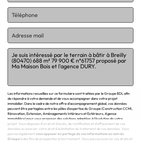
Chargement...
Les informations recueillies sur ce formulaire sont traitées par le Groupe BDL afin
de répondre à votre demande et de vous accompagner dans votre projet
immobilier. Dans le cadre de notre offre d'accompagnement global, vos données
peuvent être partagées entre les pôles d'expertise du Groupe (Construction CCMI,
Rénovation, Extension, Aménagements Intérieurs et Extérieurs, Agence
immobilière) pour vous proposer des solutions adaptées à l'évolution de votre
projet. Vous disposez d'un droit d'accès, de rectification et d'effacement de vos
données ou exercer votre droit à la limitation du traitement de vos données. Vous
pouvez également
vous opposer au partage de vos informations au sein du
Groupe
à des fins de prospection à tout moment. Vous pouvez exercer ces droits et