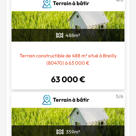
Terrain à bâtir
488
m²
Terrain constructible de 488 m² situé à Breilly
(80470) à 63 000 €
63 000 €
5/6
Terrain à bâtir
359
m²