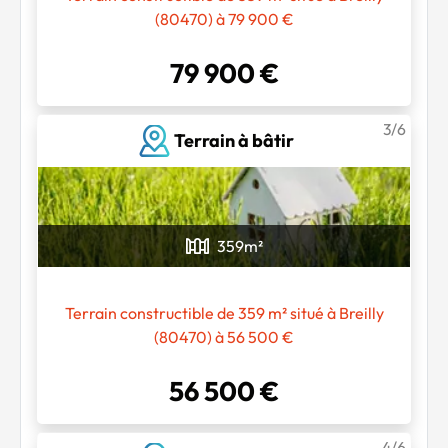
(80470) à 79 900 €
79 900 €
3/6
Terrain à bâtir
359
m²
Terrain constructible de 359 m² situé à Breilly
(80470) à 56 500 €
56 500 €
Chargement...
4/6