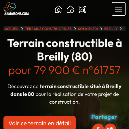
Chargement...
ACCUEIL
TERRAINS CONSTRUCTIBLES
SOMME (80)
BREILLY
TE
lle gamme
Terrain constructible à
Breilly (80)
pour 79 900 € n°61757
Découvrez ce
terrain constructible situé à Breilly
dans le 80
pour la réalisation de votre projet de
construction.
Partager
Voir ce terrain en détail