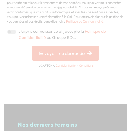
pour toute question sur le traitement de vos données, vous pouvez nous contacter
en écrivant à service communication@groupebdl.fr. Si vous estimez, après nous
avoir contactés, que vos droits « informatique et libertés » ne sont pas respectés,
vous pouvez adresser une réclamation à la Cnil. Pour en savoir plus sur la gestion de
vos données et vos droits, consultez notre
Politique de Confidentialité
.
J'ai pris connaissance et j'accepte la
Politique de
Confidentialité
du Groupe BDL.
Envoyer ma demande
reCAPTCHA
Confidentialité
-
Conditions
Nos derniers terrains