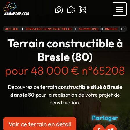
Chargement...
ACCUEIL
TERRAINS CONSTRUCTIBLES
SOMME (80)
BRESLE
TER
lle gamme
Terrain constructible à
Bresle (80)
pour 48 000 € n°65208
Découvrez ce
terrain constructible situé à Bresle
dans le 80
pour la réalisation de votre projet de
construction.
Partager
Voir ce terrain en détail