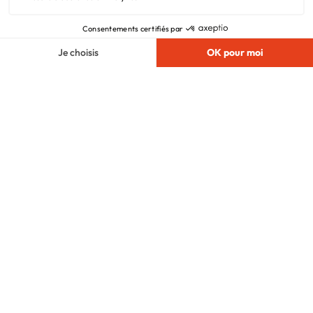
Vie privée
Plan du site
Filiales
Chargement...
Nous suivre
© 2010 - 2026
Maisons.com
. Tous Droits
Réservés.