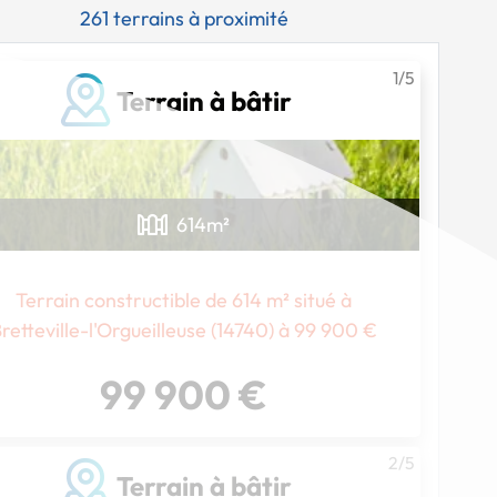
261 terrains à proximité
1/5
Terrain à bâtir
614
m²
Terrain constructible de 614 m² situé à
retteville-l'Orgueilleuse (14740) à 99 900 €
99 900 €
2/5
Terrain à bâtir