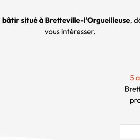
 bâtir situé à Bretteville-l'Orgueilleuse
, d
vous intéresser.
5 a
Bret
pr