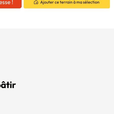
esse !
Ajouter ce terrain à ma sélection
âtir