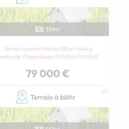
333
m²
Terrain constructible de 333 m² situé à
retteville-l'Orgueilleuse (14740) à 79 000 €
79 000 €
3/5
Terrain à bâtir