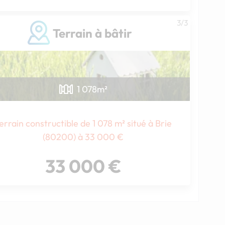
3/3
Terrain à bâtir
1 078
m²
errain constructible de 1 078 m² situé à Brie
(80200) à 33 000 €
33 000 €