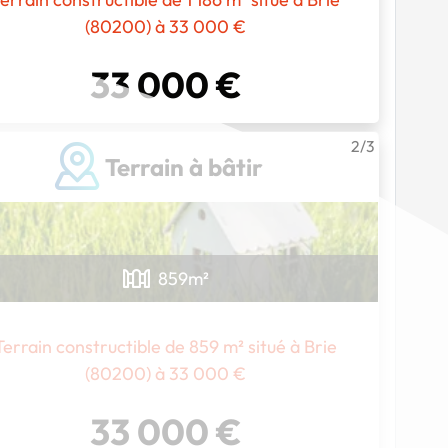
(80200) à 33 000 €
33 000 €
2/3
Terrain à bâtir
Chargement...
859
m²
Terrain constructible de 859 m² situé à Brie
(80200) à 33 000 €
33 000 €