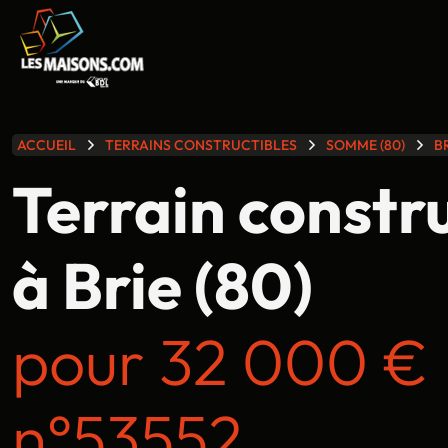
lle gamme
ACCUEIL
TERRAINS CONSTRUCTIBLES
SOMME (80)
B
Terrain constr
à Brie (80)
pour 32 000 €
n°53552