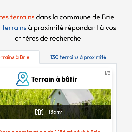
res terrains
dans la commune de Brie
 terrains
à proximité
répondant à vos
critères de recherche.
errains à Brie
130 terrains à proximité
1/3
Terrain à bâtir
1 186
m²
errain constructible de 1 186 m² situé à Brie