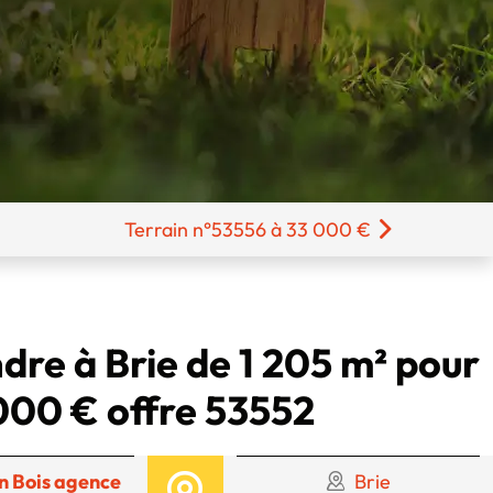
Terrain n°53556 à 33 000 €
dre à Brie de 1 205 m² pour
000 € offre 53552
n Bois agence
Brie