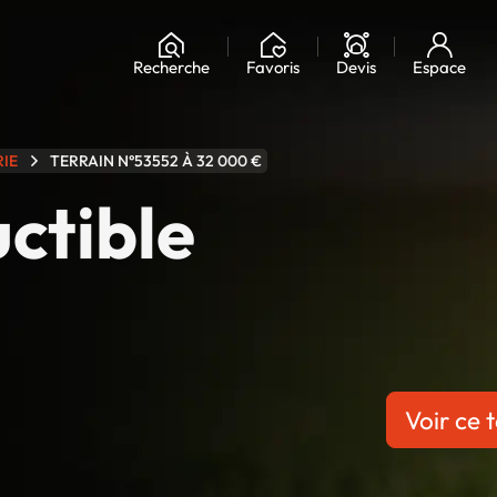
Chargement...
Recherche
Favoris
Devis
Espace
RIE
TERRAIN N°53552 À 32 000 €
uctible
Voir ce t