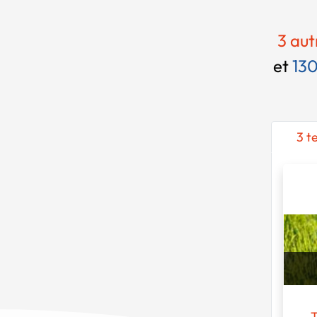
3 aut
et
130
3 t
T