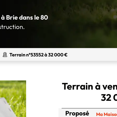
 à Brie dans le 80
struction.
Terrain n°53552 à 32 000 €
Terrain à ven
32 
Proposé
Ma Maiso