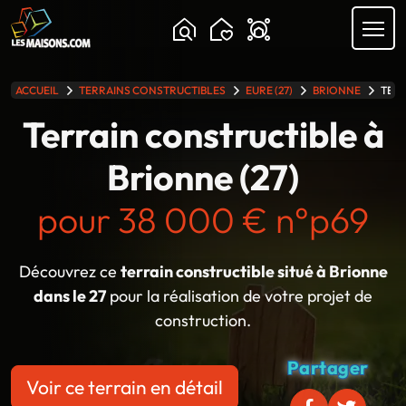
ACCUEIL
TERRAINS CONSTRUCTIBLES
EURE (27)
BRIONNE
TERR
lle gamme
Terrain constructible à
Brionne (27)
pour 38 000 € n°p69
Découvrez ce
terrain constructible situé à Brionne
dans le 27
pour la réalisation de votre projet de
construction.
Partager
Voir ce terrain en détail