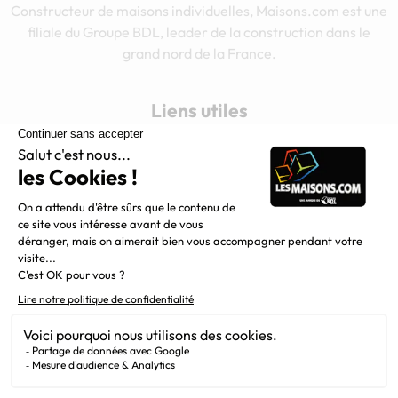
Constructeur de maisons individuelles, Maisons.com est une
filiale du Groupe BDL, leader de la construction dans le
grand nord de la France.
Liens utiles
Alertes offres
Newsletter
Mentions légales
Vie privée
Plan du site
Chargement...
Filiales