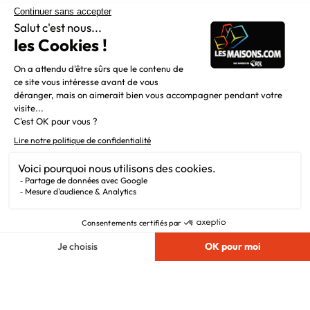
Constructeur de maisons individuelles, Maisons.com est une
filiale du Groupe BDL, leader de la construction dans le
grand nord de la France.
Liens utiles
Alertes offres
Newsletter
Mentions légales
Vie privée
Plan du site
Chargement...
Filiales