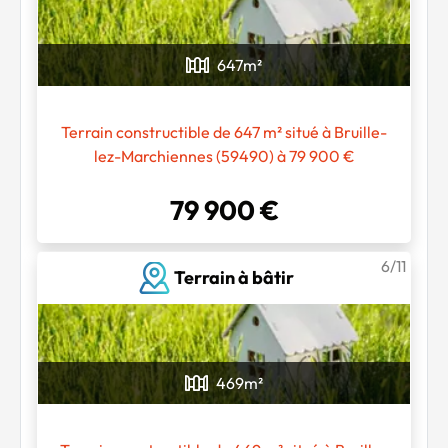
647
m²
Terrain constructible de 647 m² situé à Bruille-
lez-Marchiennes (59490) à 79 900 €
79 900 €
6/11
Terrain à bâtir
Chargement...
469
m²