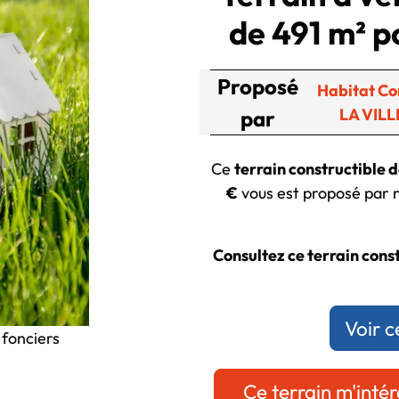
de 491 m² p
Proposé
Habitat Co
LA VILL
par
Ce
terrain constructible 
€
vous est proposé par n
Consultez ce terrain constr
Voir c
 fonciers
Ce terrain m'intér