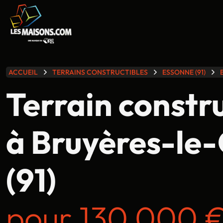
lle gamme
ACCUEIL
TERRAINS CONSTRUCTIBLES
ESSONNE (91)
Terrain constr
à Bruyères-le-
(91)
pour 130 000 