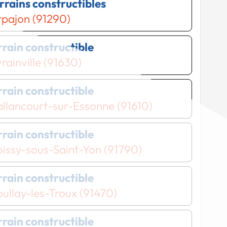
errains constructibles
pajon (91290)
errain constructible
rainville (91630)
errain constructible
allancourt-sur-Essonne (91610)
errain constructible
oissy-sous-Saint-Yon (91790)
errain constructible
ullay-les-Troux (91470)
errain constructible