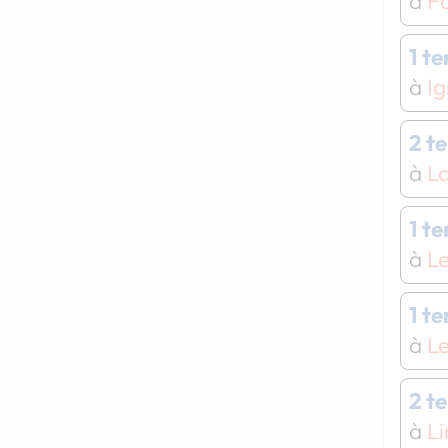
à
Fo
1 t
à
Ig
2 t
à
La
1 t
à
Le
1 t
à
Le
2 t
à
Li