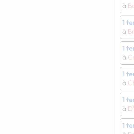
à
Bo
1 t
à
B
1 t
à
C
1 t
à
Ch
1 t
à
D
1 t