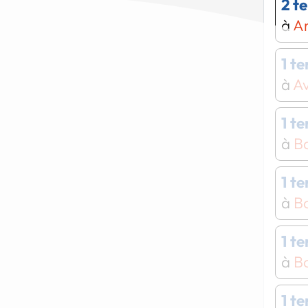
2 t
à
Ar
1 t
à
Av
1 t
à
B
1 t
à
B
1 t
à
Bo
1 t