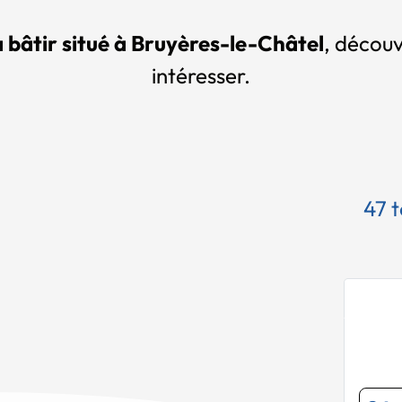
à bâtir situé à Bruyères-le-Châtel
, découv
intéresser.
47 t