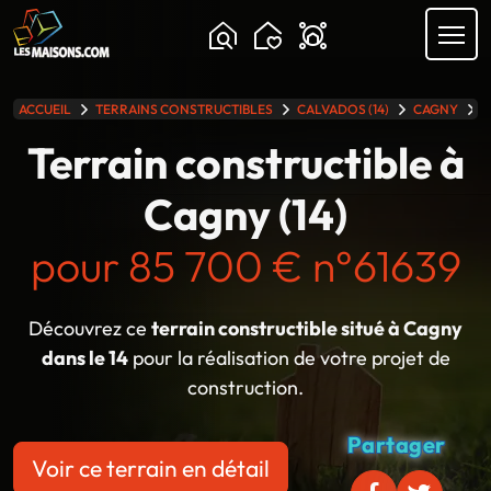
Chargement...
ACCUEIL
TERRAINS CONSTRUCTIBLES
CALVADOS (14)
CAGNY
T
lle gamme
Terrain constructible à
Cagny (14)
pour 85 700 € n°61639
Découvrez ce
terrain constructible situé à Cagny
dans le 14
pour la réalisation de votre projet de
construction.
Partager
Voir ce terrain en détail