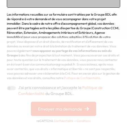
Chargement...
Les informations recueillies sur ce formulaire sont traitées par le Groupe BDL afin
de répondre à votre demande et de vous accompagner dans votre projet
immobilier. Dans le cadre de notre offre d'accompagnement global, vos données
peuvent être partagées entre les pôles d'expertise du Groupe (Construction CCMI,
Rénovation, Extension, Aménagements Intérieurs et Extérieurs, Agence
immobilière) pour vous proposer des solutions adaptées à l'évolution de votre
projet. Vous disposez d'un droit d'accès, de rectification et d'effacement de vos
données ou exercer votre droit à la limitation du traitement de vos données. Vous
pouvez également
vous opposer au partage de vos informations au sein du
Groupe
à des fins de prospection à tout moment. Vous pouvez exercer ces droits et
pour toute question sur le traitement de vos données, vous pouvez nous contacter
en écrivant à service communication@groupebdl.fr. Si vous estimez, après nous
avoir contactés, que vos droits « informatique et libertés » ne sont pas respectés,
vous pouvez adresser une réclamation à la Cnil. Pour en savoir plus sur la gestion de
vos données et vos droits, consultez notre
Politique de Confidentialité
.
J'ai pris connaissance et j'accepte la
Politique de
Confidentialité
du Groupe BDL.
Envoyer ma demande
reCAPTCHA
Confidentialité
-
Conditions