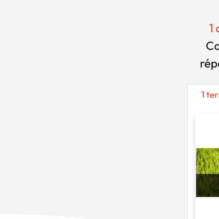
1
Ca
rép
1 te