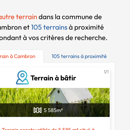
 autre terrain
dans la commune de
mbron et
105 terrains
à proximité
ondant à vos critères de recherche.
rrain à Cambron
105 terrains à proximité
1/1
Terrain à bâtir
5 585
m²
Chargement...
Terrain constructible de 5 585 m² situé à