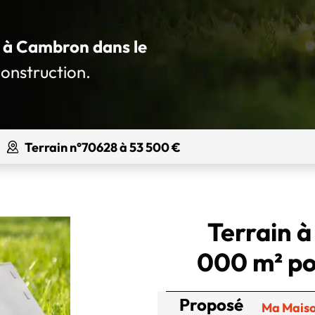
é à Cambron dans le
construction.
Terrain n°70628 à 53 500 €
Terrain 
000 m² po
Proposé
Ma Maiso