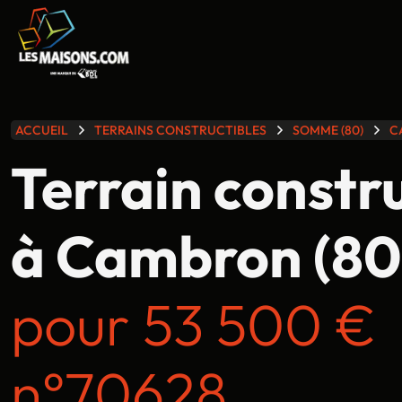
lle gamme
ACCUEIL
TERRAINS CONSTRUCTIBLES
SOMME (80)
C
Terrain constr
à Cambron (80
pour 53 500 €
n°70628