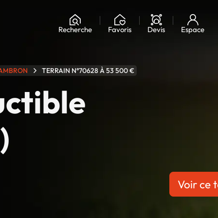
Chargement...
Recherche
Favoris
Devis
Espace
AMBRON
TERRAIN N°70628 À 53 500 €
uctible
)
Voir ce t