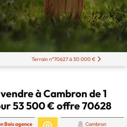
Terrain n°70627 à 30 000 €
à vendre à Cambron de 1
ur 53 500 € offre 70628
n Bois agence
Cambron