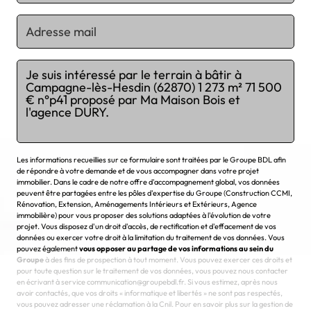
Chargement...
Les informations recueillies sur ce formulaire sont traitées par le Groupe BDL afin
de répondre à votre demande et de vous accompagner dans votre projet
immobilier. Dans le cadre de notre offre d'accompagnement global, vos données
peuvent être partagées entre les pôles d'expertise du Groupe (Construction CCMI,
Rénovation, Extension, Aménagements Intérieurs et Extérieurs, Agence
immobilière) pour vous proposer des solutions adaptées à l'évolution de votre
projet. Vous disposez d'un droit d'accès, de rectification et d'effacement de vos
données ou exercer votre droit à la limitation du traitement de vos données. Vous
pouvez également
vous opposer au partage de vos informations au sein du
Groupe
à des fins de prospection à tout moment. Vous pouvez exercer ces droits et
pour toute question sur le traitement de vos données, vous pouvez nous contacter
en écrivant à service communication@groupebdl.fr. Si vous estimez, après nous
avoir contactés, que vos droits « informatique et libertés » ne sont pas respectés,
vous pouvez adresser une réclamation à la Cnil. Pour en savoir plus sur la gestion de