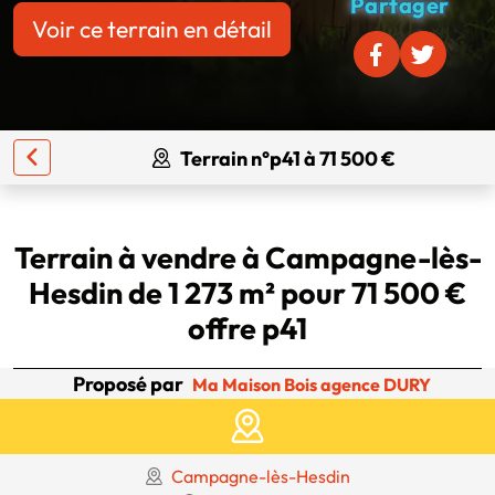
Partager
Voir ce terrain en détail
Terrain n°p41 à 71 500 €
Terrain à vendre à Campagne-lès-
Hesdin de 1 273 m² pour 71 500 €
offre p41
Proposé par
Ma Maison Bois agence DURY
Campagne-lès-Hesdin