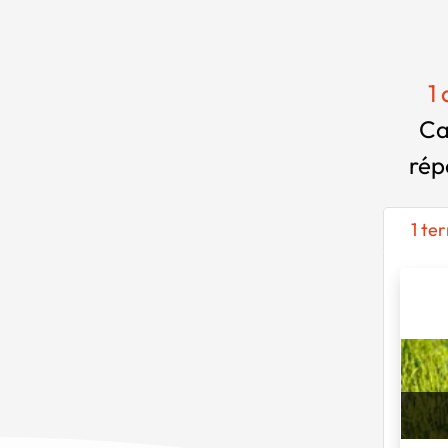
1
Ca
rép
1 te