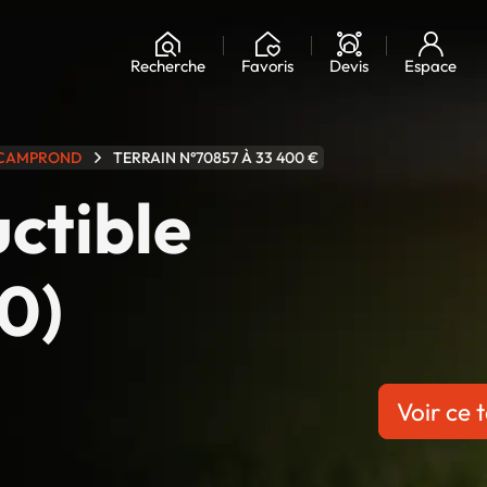
Chargement...
Recherche
Favoris
Devis
Espace
CAMPROND
TERRAIN N°70857 À 33 400 €
uctible
0)
Voir ce t