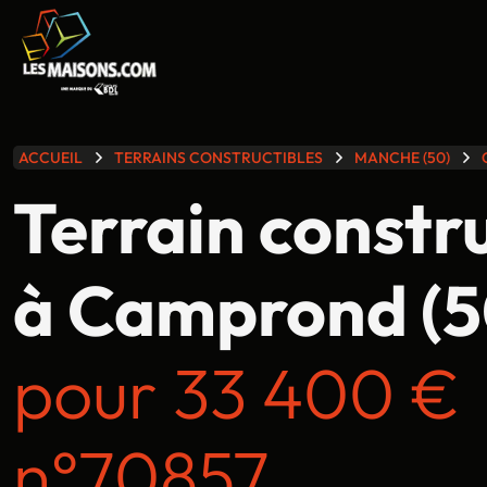
lle gamme
ACCUEIL
TERRAINS CONSTRUCTIBLES
MANCHE (50)
Terrain constr
à Camprond (5
pour 33 400 €
n°70857