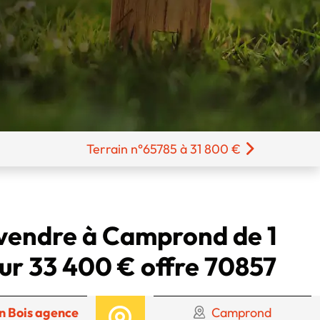
Terrain n°65785 à 31 800 €
 vendre à Camprond de 1
ur 33 400 € offre 70857
n Bois agence
Camprond