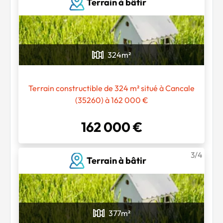
Terrain à bâtir
324
m²
Terrain constructible de 324 m² situé à Cancale
Chargement...
(35260) à 162 000 €
162 000 €
3/4
Terrain à bâtir
377
m²