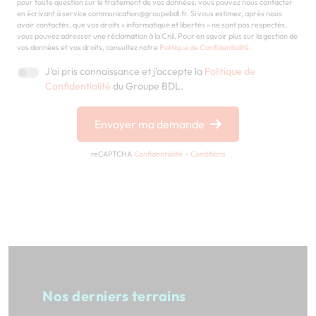
pour toute question sur le traitement de vos données, vous pouvez nous contacter
en écrivant à service communication@groupebdl.fr. Si vous estimez, après nous
avoir contactés, que vos droits « informatique et libertés » ne sont pas respectés,
vous pouvez adresser une réclamation à la Cnil. Pour en savoir plus sur la gestion de
vos données et vos droits, consultez notre
Politique de Confidentialité
.
J'ai pris connaissance et j'accepte la
Politique de
Confidentialité
du Groupe BDL.
Envoyer ma demande
reCAPTCHA
Confidentialité
-
Conditions
Nos derniers terrains