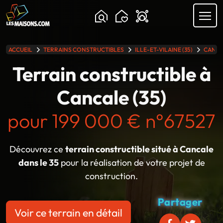
ACCUEIL
TERRAINS CONSTRUCTIBLES
ILLE-ET-VILAINE (35)
CANC
lle gamme
Terrain constructible à
Cancale (35)
pour 199 000 € n°67527
Découvrez ce
terrain constructible situé à Cancale
dans le 35
pour la réalisation de votre projet de
construction.
Partager
Voir ce terrain en détail