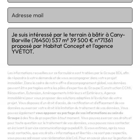
Chargement...
Les informations recueillies sur ce formulaire sont traitées par le Groupe BDL afin
de répondre à votre demande et de vous accompagner dans votre projet
immobilier. Dans le cadre de notre offre d'accompagnement global, vos données
peuvent être partagées entre les pôles d'expertise du Groupe (Construction CCMI,
Rénovation, Extension, Aménagements Intérieurs et Extérieurs, Agence
immobilière) pour vous proposer des solutions adaptées à l'évolution de votre
projet. Vous disposez d'un droit d'accès, de rectification et d'effacement de vos
données ou exercer votre droit à la limitation du traitement de vos données. Vous
pouvez également
vous opposer au partage de vos informations au sein du
Groupe
à des fins de prospection à tout moment. Vous pouvez exercer ces droits et
pour toute question sur le traitement de vos données, vous pouvez nous contacter
en écrivant à service communication@groupebdl.fr. Si vous estimez, après nous
avoir contactés, que vos droits « informatique et libertés » ne sont pas respectés,
vous pouvez adresser une réclamation à la Cnil. Pour en savoir plus sur la gestion de