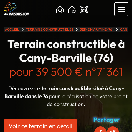
ACCUEIL
TERRAINS CONSTRUCTIBLES
SEINE MARITIME (76)
CANY-
lle gamme
Terrain constructible à
Cany-Barville (76)
pour 39 500 € n°71361
Découvrez ce
terrain constructible situé à Cany-
Barville dans le 76
pour la réalisation de votre projet
de construction.
Partager
Voir ce terrain en détail