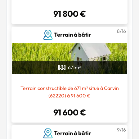
91 800 €
8/16
Terrain à bâtir
671
m²
Terrain constructible de 671 m² situé à Carvin
(62220) à 91 600 €
Chargement...
91 600 €
9/16
Terrain à bâtir