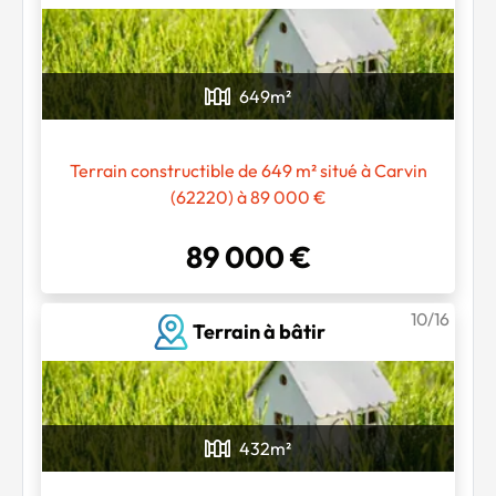
649
m²
Terrain constructible de 649 m² situé à Carvin
(62220) à 89 000 €
89 000 €
10/16
Terrain à bâtir
432
m²