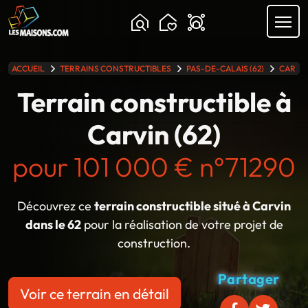
Chargement...
ACCUEIL
TERRAINS CONSTRUCTIBLES
PAS-DE-CALAIS (62)
CARVI
lle gamme
Terrain constructible à
Carvin (62)
pour 101 000 € n°71290
Découvrez ce
terrain constructible situé à Carvin
dans le 62
pour la réalisation de votre projet de
construction.
Partager
Voir ce terrain en détail