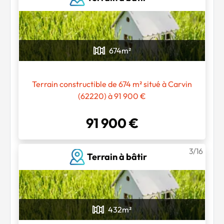
674
m²
Terrain constructible de 674 m² situé à Carvin
(62220) à 91 900 €
91 900 €
3/16
Terrain à bâtir
432
m²