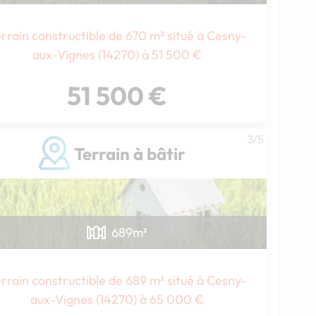
rrain constructible de 670 m² situé à Cesny-
aux-Vignes (14270) à 51 500 €
51 500 €
3/5
Terrain à bâtir
Chargement...
689
m²
rrain constructible de 689 m² situé à Cesny-
aux-Vignes (14270) à 65 000 €