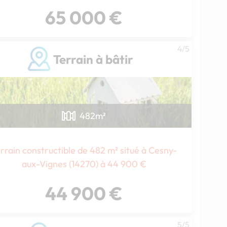
65 000 €
4/5
Terrain à bâtir
482
m²
rrain constructible de 482 m² situé à Cesny-
aux-Vignes (14270) à 44 900 €
44 900 €
5/5