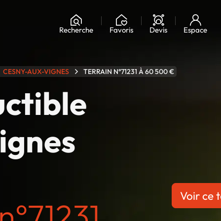
Chargement...
Recherche
Favoris
Devis
Espace
CESNY-AUX-VIGNES
TERRAIN N°71231 À 60 500 €
uctible
ignes
Voir ce t
n°71231