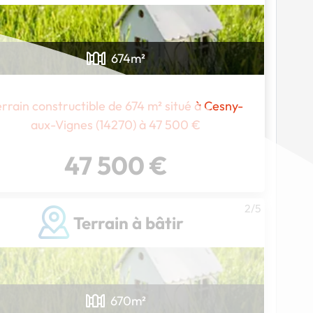
674
m²
rrain constructible de 674 m² situé à Cesny-
aux-Vignes (14270) à 47 500 €
47 500 €
2/5
Terrain à bâtir
670
m²