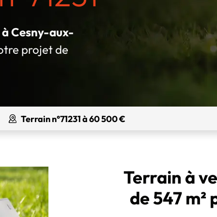
é à Cesny-aux-
otre projet de
Terrain n°71231 à 60 500 €
Terrain à v
de 547 m² 