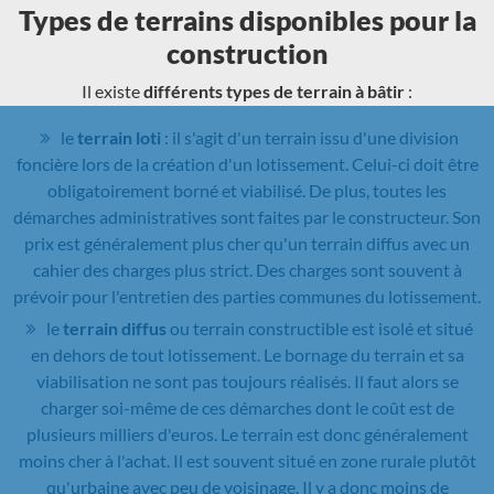
Types de terrains disponibles pour la
construction
Il existe
différents types de terrain à bâtir
:
le
terrain loti
: il s'agit d'un terrain issu d'une division
foncière lors de la création d'un lotissement. Celui-ci doit être
obligatoirement borné et viabilisé. De plus, toutes les
démarches administratives sont faites par le constructeur. Son
prix est généralement plus cher qu'un terrain diffus avec un
cahier des charges plus strict. Des charges sont souvent à
prévoir pour l'entretien des parties communes du lotissement.
le
terrain diffus
ou terrain constructible est isolé et situé
en dehors de tout lotissement. Le bornage du terrain et sa
viabilisation ne sont pas toujours réalisés. Il faut alors se
charger soi-même de ces démarches dont le coût est de
plusieurs milliers d'euros. Le terrain est donc généralement
moins cher à l'achat. Il est souvent situé en zone rurale plutôt
qu'urbaine avec peu de voisinage. Il y a donc moins de