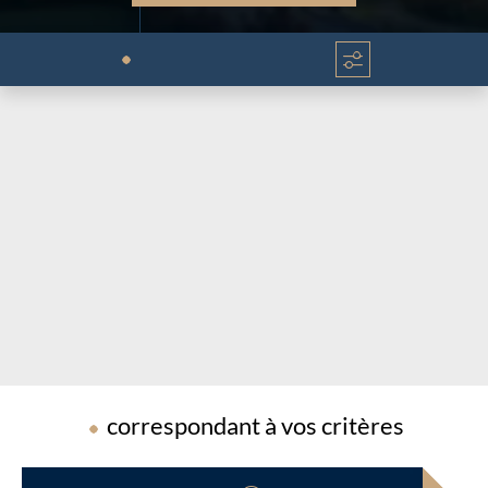
Chargement...
Chargement...
correspondant à vos critères
Chargement...