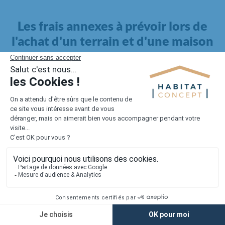
Les frais annexes à prévoir lors de
l'achat d'un terrain et d'une maison
Il faut également intégrer à votre budget, les
frais annexes
pour la maison
. Outre l'achat du terrain et la construction, il
faut prendre en compte la viabilisation si elle n'est pas
proposée par le constructeur. Les frais de raccordements et les
taxes éventuelles coûtent entre 5 000 et 15 000 euros selon la
localisation du terrain et son accès.
Quant aux
frais de notaire
, ils s'élèvent à 2 à 3 % pour l'achat
d'un logement neuf.
Lorsque vous vous tournez vers une maison existante, il sera
nécessaire de faire des travaux de rénovation. Ceux-ci sont
souvent coûteux et doivent être ajoutés au prix de l'achat