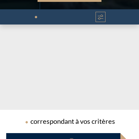
Chargement...
Chargement...
correspondant à vos critères
Chargement...