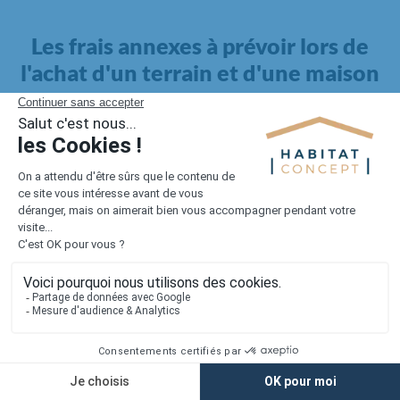
Les frais annexes à prévoir lors de
l'achat d'un terrain et d'une maison
Il faut également intégrer à votre budget, les
frais annexes
pour la maison
. Outre l'achat du terrain et la construction, il
faut prendre en compte la viabilisation si elle n'est pas
proposée par le constructeur. Les frais de raccordements et les
taxes éventuelles coûtent entre 5 000 et 15 000 euros selon la
localisation du terrain et son accès.
Quant aux
frais de notaire
, ils s'élèvent à 2 à 3 % pour l'achat
d'un logement neuf.
Lorsque vous vous tournez vers une maison existante, il sera
nécessaire de faire des travaux de rénovation. Ceux-ci sont
souvent coûteux et doivent être ajoutés au prix de l'achat