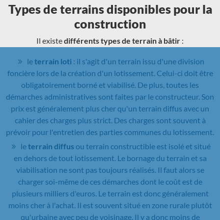
Types de terrains disponibles pour la
construction
Il existe
différents types de terrain à bâtir
:
le
terrain loti
: il s'agit d'un terrain issu d'une division
foncière lors de la création d'un lotissement. Celui-ci doit être
obligatoirement borné et viabilisé. De plus, toutes les
démarches administratives sont faites par le constructeur. Son
prix est généralement plus cher qu'un terrain diffus avec un
cahier des charges plus strict. Des charges sont souvent à
prévoir pour l'entretien des parties communes du lotissement.
le
terrain diffus
ou terrain constructible est isolé et situé
en dehors de tout lotissement. Le bornage du terrain et sa
viabilisation ne sont pas toujours réalisés. Il faut alors se
charger soi-même de ces démarches dont le coût est de
plusieurs milliers d'euros. Le terrain est donc généralement
moins cher à l'achat. Il est souvent situé en zone rurale plutôt
qu'urbaine avec peu de voisinage. Il y a donc moins de