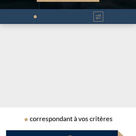
Chargement...
Chargement...
correspondant à vos critères
Chargement...