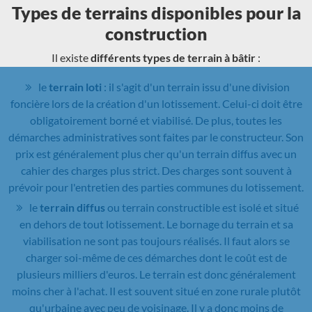
Types de terrains disponibles pour la
construction
Il existe
différents types de terrain à bâtir
:
le
terrain loti
: il s'agit d'un terrain issu d'une division
foncière lors de la création d'un lotissement. Celui-ci doit être
obligatoirement borné et viabilisé. De plus, toutes les
démarches administratives sont faites par le constructeur. Son
prix est généralement plus cher qu'un terrain diffus avec un
cahier des charges plus strict. Des charges sont souvent à
prévoir pour l'entretien des parties communes du lotissement.
le
terrain diffus
ou terrain constructible est isolé et situé
en dehors de tout lotissement. Le bornage du terrain et sa
viabilisation ne sont pas toujours réalisés. Il faut alors se
charger soi-même de ces démarches dont le coût est de
plusieurs milliers d'euros. Le terrain est donc généralement
moins cher à l'achat. Il est souvent situé en zone rurale plutôt
qu'urbaine avec peu de voisinage. Il y a donc moins de