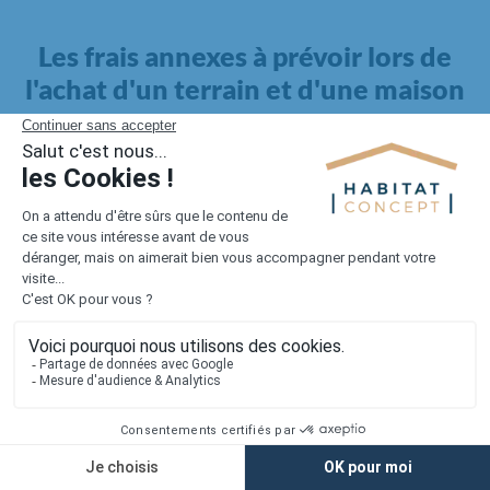
Les frais annexes à prévoir lors de
l'achat d'un terrain et d'une maison
Il faut également intégrer à votre budget, les
frais annexes
pour la maison
. Outre l'achat du terrain et la construction, il
faut prendre en compte la viabilisation si elle n'est pas
proposée par le constructeur. Les frais de raccordements et les
taxes éventuelles coûtent entre 5 000 et 15 000 euros selon la
localisation du terrain et son accès.
Quant aux
frais de notaire
, ils s'élèvent à 2 à 3 % pour l'achat
d'un logement neuf.
Lorsque vous vous tournez vers une maison existante, il sera
nécessaire de faire des travaux de rénovation. Ceux-ci sont
souvent coûteux et doivent être ajoutés au prix de l'achat