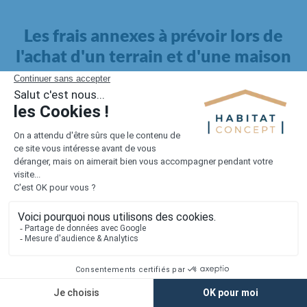
Les frais annexes à prévoir lors de
l'achat d'un terrain et d'une maison
Il faut également intégrer à votre budget, les
frais annexes
pour la maison
. Outre l'achat du terrain et la construction, il
faut prendre en compte la viabilisation si elle n'est pas
proposée par le constructeur. Les frais de raccordements et les
taxes éventuelles coûtent entre 5 000 et 15 000 euros selon la
localisation du terrain et son accès.
Quant aux
frais de notaire
, ils s'élèvent à 2 à 3 % pour l'achat
d'un logement neuf.
Lorsque vous vous tournez vers une maison existante, il sera
nécessaire de faire des travaux de rénovation. Ceux-ci sont
souvent coûteux et doivent être ajoutés au prix de l'achat