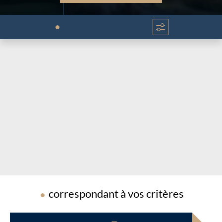
Chargement...
Chargement...
correspondant à vos critères
Chargement...