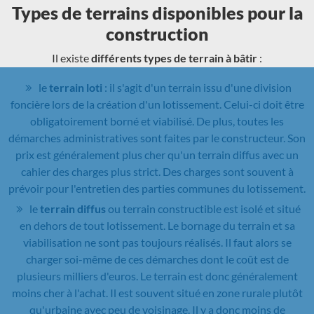
Types de terrains disponibles pour la
construction
Il existe
différents types de terrain à bâtir
:
le
terrain loti
: il s'agit d'un terrain issu d'une division
foncière lors de la création d'un lotissement. Celui-ci doit être
obligatoirement borné et viabilisé. De plus, toutes les
démarches administratives sont faites par le constructeur. Son
prix est généralement plus cher qu'un terrain diffus avec un
cahier des charges plus strict. Des charges sont souvent à
prévoir pour l'entretien des parties communes du lotissement.
le
terrain diffus
ou terrain constructible est isolé et situé
en dehors de tout lotissement. Le bornage du terrain et sa
viabilisation ne sont pas toujours réalisés. Il faut alors se
charger soi-même de ces démarches dont le coût est de
plusieurs milliers d'euros. Le terrain est donc généralement
moins cher à l'achat. Il est souvent situé en zone rurale plutôt
qu'urbaine avec peu de voisinage. Il y a donc moins de