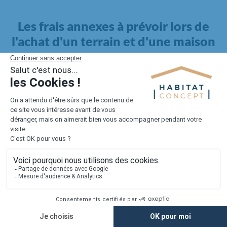
Les frais annexes à prévoir lors de
l'achat d'un terrain et d'une maison
Il faut également intégrer à votre budget, les
frais annexes
pour la maison
. Outre l'achat du terrain et la construction, il
faut prendre en compte la viabilisation si elle n'est pas
proposée par le constructeur. Les frais de raccordements et les
taxes éventuelles coûtent entre 5 000 et 15 000 euros selon la
localisation du terrain et son accès.
Quant aux
frais de notaire
, ils s'élèvent à 2 à 3 % pour l'achat
d'un logement neuf.
Lorsque vous vous tournez vers une maison existante, il sera
nécessaire de faire des travaux de rénovation. Ceux-ci sont
souvent coûteux et doivent être ajoutés au prix de l'achat