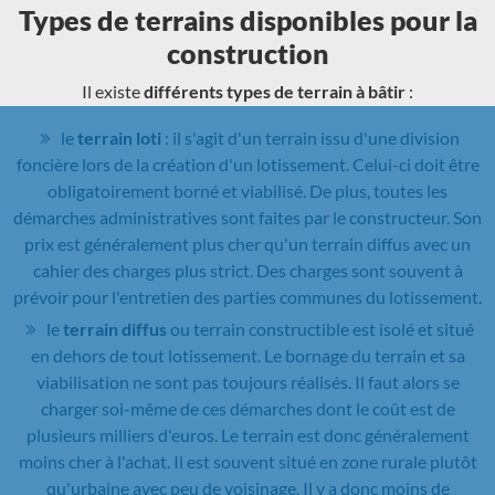
Types de terrains disponibles pour la
construction
Il existe
différents types de terrain à bâtir
:
le
terrain loti
: il s'agit d'un terrain issu d'une division
foncière lors de la création d'un lotissement. Celui-ci doit être
obligatoirement borné et viabilisé. De plus, toutes les
démarches administratives sont faites par le constructeur. Son
prix est généralement plus cher qu'un terrain diffus avec un
cahier des charges plus strict. Des charges sont souvent à
prévoir pour l'entretien des parties communes du lotissement.
le
terrain diffus
ou terrain constructible est isolé et situé
en dehors de tout lotissement. Le bornage du terrain et sa
viabilisation ne sont pas toujours réalisés. Il faut alors se
charger soi-même de ces démarches dont le coût est de
plusieurs milliers d'euros. Le terrain est donc généralement
moins cher à l'achat. Il est souvent situé en zone rurale plutôt
qu'urbaine avec peu de voisinage. Il y a donc moins de