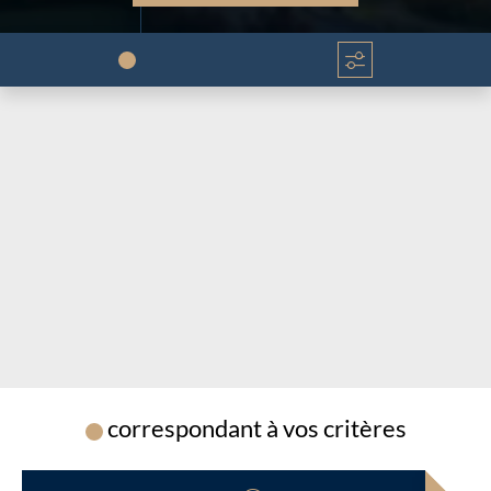
Chargement...
Chargement...
correspondant à vos critères
Chargement...