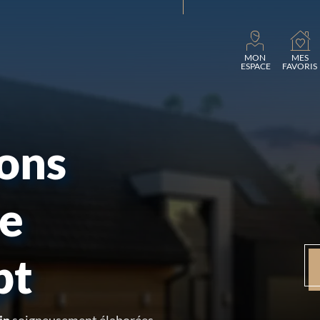
Charge
MON
MES
ESPACE
FAVORIS
sons
re
pt