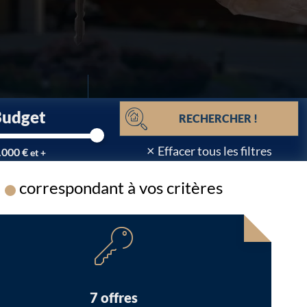
Budget
RECHERCHER !
×
Effacer tous les filtres
.000 €
et +
correspondant à vos critères
Chargement...
7 offres