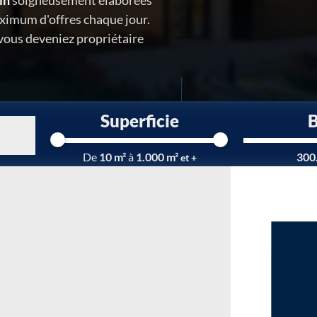
in
soigneusement élaborées
ximum d'offres chaque jour.
 vous deveniez propriétaire
Superficie
Chargement...
De
10 m²
à
1.000 m²
300
et +