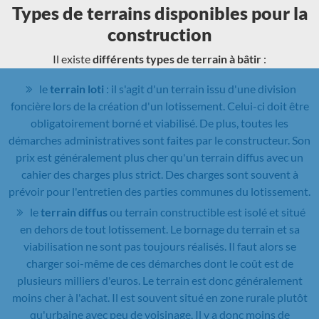
Types de terrains disponibles pour la
construction
Il existe
différents types de terrain à bâtir
:
le
terrain loti
: il s'agit d'un terrain issu d'une division
foncière lors de la création d'un lotissement. Celui-ci doit être
obligatoirement borné et viabilisé. De plus, toutes les
démarches administratives sont faites par le constructeur. Son
prix est généralement plus cher qu'un terrain diffus avec un
cahier des charges plus strict. Des charges sont souvent à
prévoir pour l'entretien des parties communes du lotissement.
le
terrain diffus
ou terrain constructible est isolé et situé
en dehors de tout lotissement. Le bornage du terrain et sa
viabilisation ne sont pas toujours réalisés. Il faut alors se
charger soi-même de ces démarches dont le coût est de
plusieurs milliers d'euros. Le terrain est donc généralement
moins cher à l'achat. Il est souvent situé en zone rurale plutôt
qu'urbaine avec peu de voisinage. Il y a donc moins de