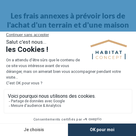
Les frais annexes à prévoir lors de
l'achat d'un terrain et d'une maison
Il faut également intégrer à votre budget, les
frais annexes
pour la maison
. Outre l'achat du terrain et la construction, il
faut prendre en compte la viabilisation si elle n'est pas
proposée par le constructeur. Les frais de raccordements et les
taxes éventuelles coûtent entre 5 000 et 15 000 euros selon la
localisation du terrain et son accès.
Quant aux
frais de notaire
, ils s'élèvent à 2 à 3 % pour l'achat
d'un logement neuf.
Lorsque vous vous tournez vers une maison existante, il sera
nécessaire de faire des travaux de rénovation. Ceux-ci sont
souvent coûteux et doivent être ajoutés au prix de l'achat