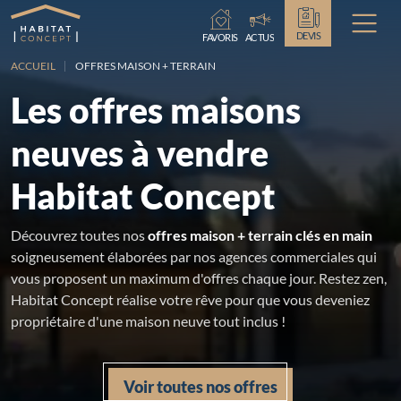
Chargement...
DEVIS
FAVORIS
ACTUS
ACCUEIL
OFFRES MAISON + TERRAIN
Les offres maisons
neuves à vendre
Habitat Concept
Découvrez toutes nos
offres maison + terrain clés en main
soigneusement élaborées par nos agences commerciales qui
vous proposent un maximum d'offres chaque jour. Restez zen,
Habitat Concept réalise votre rêve pour que vous deveniez
propriétaire d'une maison neuve tout inclus !
Voir toutes nos offres