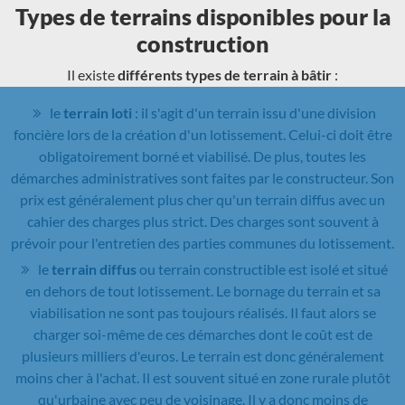
Types de terrains disponibles pour la
construction
Il existe
différents types de terrain à bâtir
:
le
terrain loti
: il s'agit d'un terrain issu d'une division
foncière lors de la création d'un lotissement. Celui-ci doit être
obligatoirement borné et viabilisé. De plus, toutes les
démarches administratives sont faites par le constructeur. Son
prix est généralement plus cher qu'un terrain diffus avec un
cahier des charges plus strict. Des charges sont souvent à
prévoir pour l'entretien des parties communes du lotissement.
le
terrain diffus
ou terrain constructible est isolé et situé
en dehors de tout lotissement. Le bornage du terrain et sa
viabilisation ne sont pas toujours réalisés. Il faut alors se
charger soi-même de ces démarches dont le coût est de
plusieurs milliers d'euros. Le terrain est donc généralement
moins cher à l'achat. Il est souvent situé en zone rurale plutôt
qu'urbaine avec peu de voisinage. Il y a donc moins de