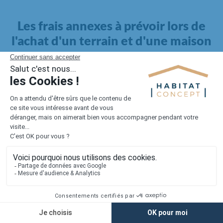
Les frais annexes à prévoir lors de
l'achat d'un terrain et d'une maison
Il faut également intégrer à votre budget, les
frais annexes
pour la maison
. Outre l'achat du terrain et la construction, il
faut prendre en compte la viabilisation si elle n'est pas
proposée par le constructeur. Les frais de raccordements et les
taxes éventuelles coûtent entre 5 000 et 15 000 euros selon la
localisation du terrain et son accès.
Quant aux
frais de notaire
, ils s'élèvent à 2 à 3 % pour l'achat
d'un logement neuf.
Lorsque vous vous tournez vers une maison existante, il sera
nécessaire de faire des travaux de rénovation. Ceux-ci sont
souvent coûteux et doivent être ajoutés au prix de l'achat