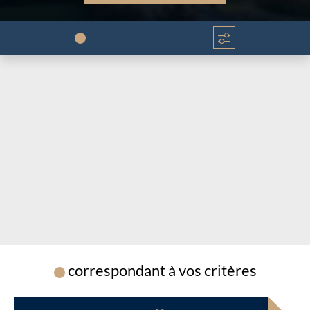
Chargement...
Chargement...
correspondant à vos critères
Chargement...